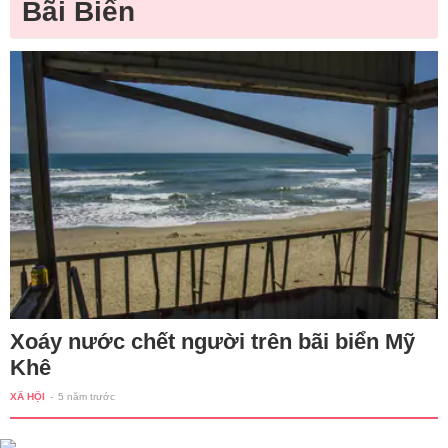
Bãi Biển
Xoáy nước chết người trên bãi biển Mỹ
Khê
XÃ HỘI
-
5 năm trước