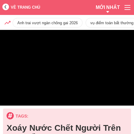
MỚI NHẤT
VỀ TRANG CHỦ
Anh trai vượt ngàn chông gai 2026
vụ điểm toán bất thường
TAGS:
Xoáy Nước Chết Người Trên