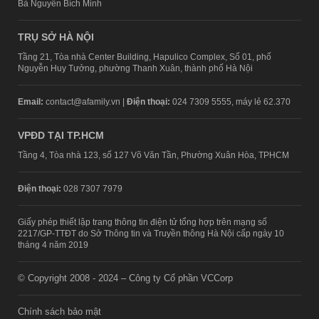
Bà Nguyễn Bích Minh
TRỤ SỞ HÀ NỘI
Tầng 21, Tòa nhà Center Building, Hapulico Complex, Số 01, phố
Nguyễn Huy Tưởng, phường Thanh Xuân, thành phố Hà Nội
Email:
contact@afamily.vn |
Điện thoại:
024 7309 5555, máy lẻ 62.370
VPĐD TẠI TP.HCM
Tầng 4, Tòa nhà 123, số 127 Võ Văn Tần, Phường Xuân Hòa, TPHCM
Điện thoại:
028 7307 7979
Giấy phép thiết lập trang thông tin điện tử tổng hợp trên mạng số
2217/GP-TTĐT do Sở Thông tin và Truyền thông Hà Nội cấp ngày 10
tháng 4 năm 2019
© Copyright 2008 - 2024 – Công ty Cổ phần VCCorp
Chính sách bảo mật