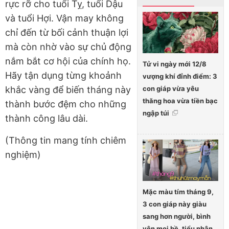
rực rỡ cho tuổi Tỵ, tuổi Dậu
và tuổi Hợi. Vận may không
chỉ đến từ bối cảnh thuận lợi
mà còn nhờ vào sự chủ động
nắm bắt cơ hội của chính họ.
Tử vi ngày mới 12/8
Hãy tận dụng từng khoảnh
vượng khí đỉnh điểm: 3
con giáp vừa yêu
khắc vàng để biến tháng này
thăng hoa vừa tiền bạc
thành bước đệm cho những
ngập túi
thành công lâu dài.
(Thông tin mang tính chiêm
nghiệm)
Mặc màu tím tháng 9,
3 con giáp này giàu
sang hơn người, bình
yên mọi bề, tiểu nhân