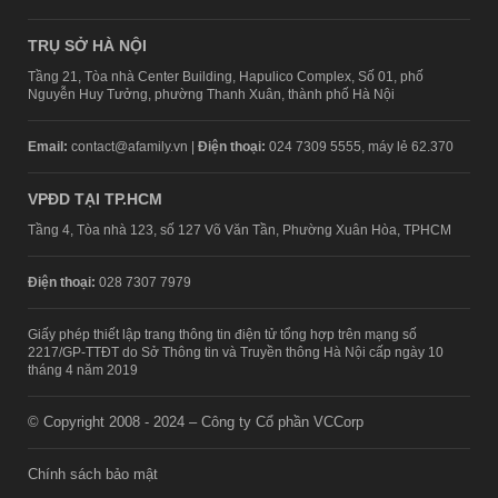
TRỤ SỞ HÀ NỘI
Tầng 21, Tòa nhà Center Building, Hapulico Complex, Số 01, phố
Nguyễn Huy Tưởng, phường Thanh Xuân, thành phố Hà Nội
Email:
contact@afamily.vn |
Điện thoại:
024 7309 5555, máy lẻ 62.370
VPĐD TẠI TP.HCM
Tầng 4, Tòa nhà 123, số 127 Võ Văn Tần, Phường Xuân Hòa, TPHCM
Điện thoại:
028 7307 7979
Giấy phép thiết lập trang thông tin điện tử tổng hợp trên mạng số
2217/GP-TTĐT do Sở Thông tin và Truyền thông Hà Nội cấp ngày 10
tháng 4 năm 2019
© Copyright 2008 - 2024 – Công ty Cổ phần VCCorp
Chính sách bảo mật