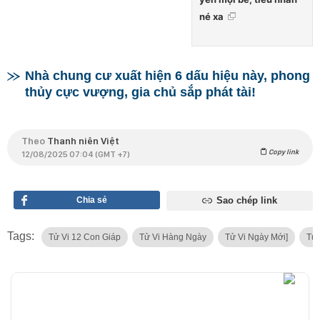
né xa
Nhà chung cư xuất hiện 6 dấu hiệu này, phong
thủy cực vượng, gia chủ sắp phát tài!
Theo
Thanh niên Việt
Copy link
12/08/2025 07:04 (GMT +7)
Chia sẻ
Sao chép link
Tags:
Tử Vi 12 Con Giáp
Tử Vi Hàng Ngày
Tử Vi Ngày Mới]
Tử 