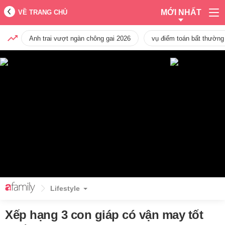
MỚI NHẤT
VỀ TRANG CHỦ
Anh trai vượt ngàn chông gai 2026
vụ điểm toán bất thường
Lifestyle
Xếp hạng 3 con giáp có vận may tốt