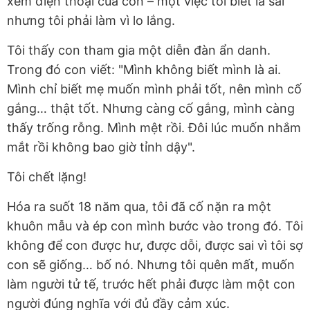
xem điện thoại của con – một việc tôi biết là sai
nhưng tôi phải làm vì lo lắng.
Tôi thấy con tham gia một diễn đàn ẩn danh.
Trong đó con viết: "Mình không biết mình là ai.
Mình chỉ biết mẹ muốn mình phải tốt, nên mình cố
gắng… thật tốt. Nhưng càng cố gắng, mình càng
thấy trống rỗng. Mình mệt rồi. Đôi lúc muốn nhắm
mắt rồi không bao giờ tỉnh dậy".
Tôi chết lặng!
Hóa ra suốt 18 năm qua, tôi đã cố nặn ra một
khuôn mẫu và ép con mình bước vào trong đó. Tôi
không để con được hư, được dỗi, được sai vì tôi sợ
con sẽ giống… bố nó. Nhưng tôi quên mất, muốn
làm người tử tế, trước hết phải được làm một con
người đúng nghĩa với đủ đầy cảm xúc.