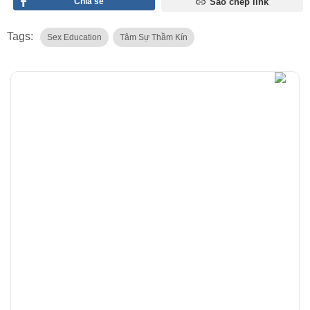
Chia sẻ
Sao chép link
Tags:
Sex Education
Tâm Sự Thầm Kín