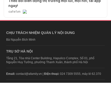
Theo dõi biến động thị trường mọi lúc, mọi nơi, tải app
ngay!
cafef.vn
CHỊU TRÁCH NHIỆM QUẢN LÝ NỘI DUNG
Bà Nguyễn Bích Minh
TRỤ SỞ HÀ NỘI
Tầng 21, Tòa nhà Center Building, Hapulico Complex, Số 01, phố
Nguyễn Huy Tưởng, phường Thanh Xuân, thành phố Hà Nội
Email:
contact@afamily.vn |
Điện thoại:
024 7309 5555, máy lẻ 62.370
VPĐD TẠI TP.HCM
Tầng 4, Tòa nhà 123, số 127 Võ Văn Tần, Phường Xuân Hòa, TPHCM
Điện thoại:
028 7307 7979