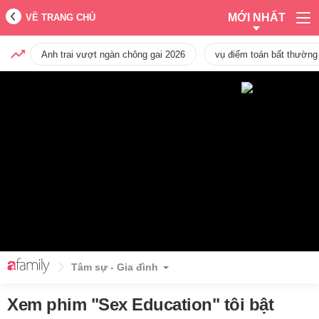
MỚI NHẤT
VỀ TRANG CHỦ
Anh trai vượt ngàn chông gai 2026
vụ điểm toán bất thường
Tâm sự - Gia đình
Xem phim "Sex Education" tôi bật