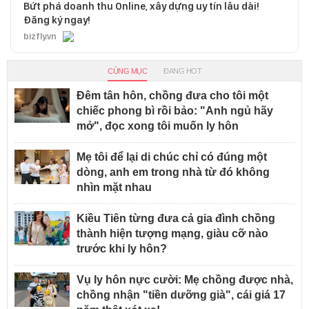
Bứt phá doanh thu Online, xây dựng uy tín lâu dài!
Đăng ký ngay!
bizfly.vn
CÙNG MỤC
ĐANG HOT
Đêm tân hôn, chồng đưa cho tôi một
chiếc phong bì rồi bảo: "Anh ngủ hãy
mở", đọc xong tôi muốn ly hôn
Mẹ tôi để lại di chúc chỉ có đúng một
dòng, anh em trong nhà từ đó không
nhìn mặt nhau
Kiều Tiên từng đưa cả gia đình chồng
thành hiện tượng mạng, giàu cỡ nào
trước khi ly hôn?
Vụ ly hôn nực cười: Mẹ chồng được nhà,
chồng nhận "tiền dưỡng già", cái giá 17