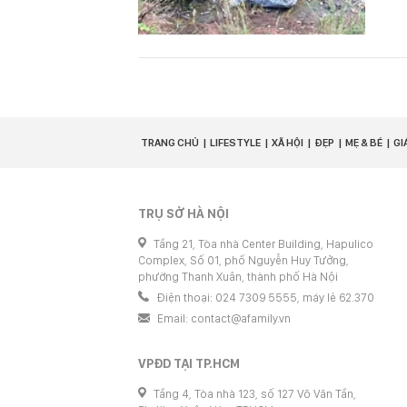
TRANG CHỦ
LIFESTYLE
XÃ HỘI
ĐẸP
MẸ & BÉ
GI
TRỤ SỞ HÀ NỘI
Tầng 21, Tòa nhà Center Building, Hapulico
Complex, Số 01, phố Nguyễn Huy Tưởng,
phường Thanh Xuân, thành phố Hà Nội
Điện thoại: 024 7309 5555, máy lẻ 62.370
Email:
contact@afamily.vn
VPĐD TẠI TP.HCM
Tầng 4, Tòa nhà 123, số 127 Võ Văn Tần,