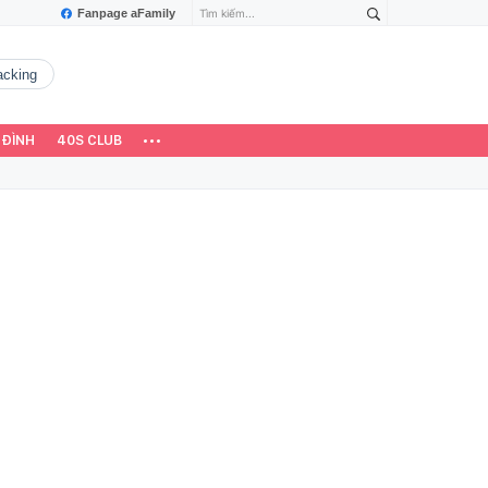
Fanpage aFamily
hacking
 ĐÌNH
40S CLUB