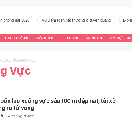
gàn chông gai 2026
vụ điểm toán bất thường ở tuyên quang
Bio
HẬU TRƯỜNG
SỨC KHỎE
TIÊU DÙNG
ĂN NGON
TÂM SỰ - GIA
ON LAO XUONG VUC
ng Vực
 bồn lao xuống vực sâu 100 m dập nát, tài xế
ng ra tử vong
hội
-
4 tháng trước