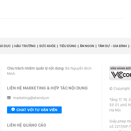
ÁO DỤC
HẬU TRƯỜNG
SỨC KHỎE
TIÊU DÙNG
ĂN NGON
TÂM SỰ - GIA ĐÌNH
Chịu trách nhiệm quản lý nội dung:
Bà Nguyễn Bích
Minh.
LIÊN HỆ MARKETING & HỢP TÁC NỘI DUNG
© Copyright
marketing@afamily.vn
Tầng 17, 19, 
Số 01, phố 
CHAT VỚI TƯ VẤN VIÊN
Hà Nội
Giấy phép th
LIÊN HỆ QUẢNG CÁO
số 2217/GP-T