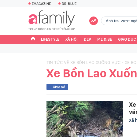
EMAGAZINE
DR. BLUE
Anh trai vượt n
LIFESTYLE
XÃ HỘI
ĐẸP
MẸ & BÉ
GIÁO DỤC
TIN TỨC VỀ XE BỒN LAO XUỐNG VỰC - XE B
Xe Bồn Lao Xuố
Chia sẻ
Xe
vă
Xã 