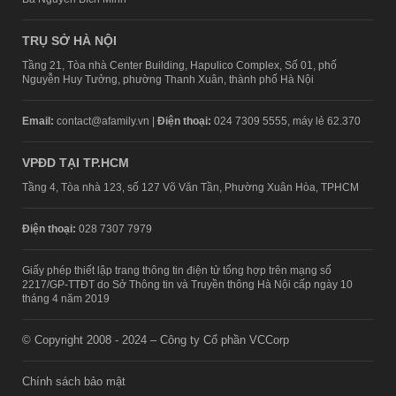
TRỤ SỞ HÀ NỘI
Tầng 21, Tòa nhà Center Building, Hapulico Complex, Số 01, phố
Nguyễn Huy Tưởng, phường Thanh Xuân, thành phố Hà Nội
Email:
contact@afamily.vn |
Điện thoại:
024 7309 5555, máy lẻ 62.370
VPĐD TẠI TP.HCM
Tầng 4, Tòa nhà 123, số 127 Võ Văn Tần, Phường Xuân Hòa, TPHCM
Điện thoại:
028 7307 7979
Giấy phép thiết lập trang thông tin điện tử tổng hợp trên mạng số
2217/GP-TTĐT do Sở Thông tin và Truyền thông Hà Nội cấp ngày 10
tháng 4 năm 2019
© Copyright 2008 - 2024 – Công ty Cổ phần VCCorp
Chính sách bảo mật