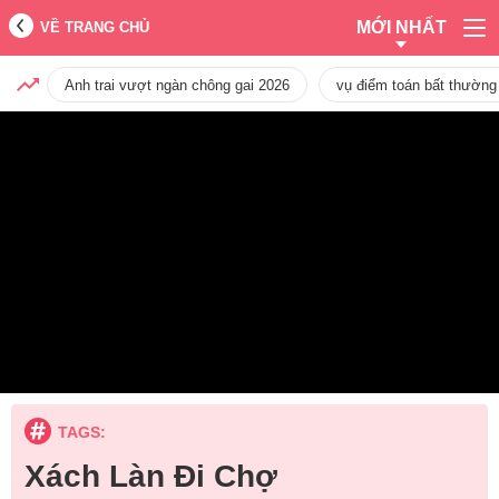
MỚI NHẤT
VỀ TRANG CHỦ
Anh trai vượt ngàn chông gai 2026
vụ điểm toán bất thường
TAGS:
Xách Làn Đi Chợ