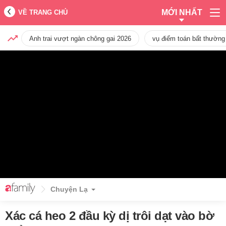
MỚI NHẤT
VỀ TRANG CHỦ
Anh trai vượt ngàn chông gai 2026
vụ điểm toán bất thường
Chuyện Lạ
Xác cá heo 2 đầu kỳ dị trôi dạt vào bờ