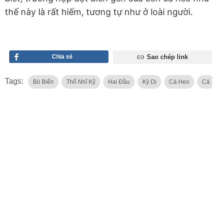
thế này là rất hiếm, tương tự như ở loài người.
Chia sẻ
Sao chép link
Tags:
Bò Biển
Thổ Nhĩ Kỹ
Hai Đầu
Kỳ Dị
Cá Heo
Cá