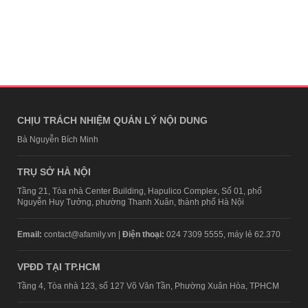
CHỊU TRÁCH NHIỆM QUẢN LÝ NỘI DUNG
Bà Nguyễn Bích Minh
TRỤ SỞ HÀ NỘI
Tầng 21, Tòa nhà Center Building, Hapulico Complex, Số 01, phố
Nguyễn Huy Tưởng, phường Thanh Xuân, thành phố Hà Nội
Email:
contact@afamily.vn |
Điện thoại:
024 7309 5555, máy lẻ 62.370
VPĐD TẠI TP.HCM
Tầng 4, Tòa nhà 123, số 127 Võ Văn Tần, Phường Xuân Hòa, TPHCM