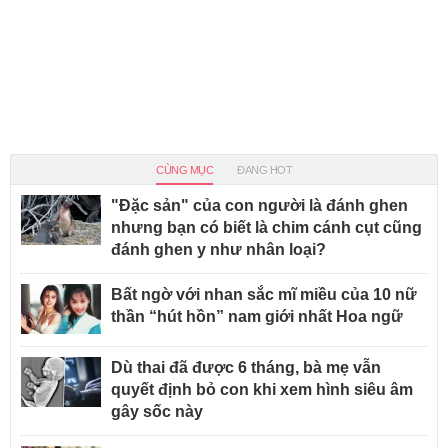
CÙNG MỤC
ĐANG HOT
"Đặc sản" của con người là đánh ghen
nhưng bạn có biết là chim cánh cụt cũng
đánh ghen y như nhân loại?
Bất ngờ với nhan sắc mĩ miều của 10 nữ
thần “hút hồn” nam giới nhất Hoa ngữ
Dù thai đã được 6 tháng, bà mẹ vẫn
quyết định bỏ con khi xem hình siêu âm
gây sốc này