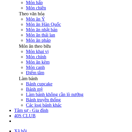
Món hấp
Món chiên
Theo văn hóa
Món ăn Ý
Món ăn Hàn Quốc
Món ăn nhật bản
Món ăn thái lan
Món ăn pháp
Món ăn theo bữa
Món khai vị
Món chính
Món ăn kèm
Món canh
Điểm tâm
Làm bánh
Bánh cupcake
Bánh mỳ
Làm bánh không cần lò nướng
Bánh truyền thống
Các loại bánh khác
Tâm sự - Gia đình
40S CLUB
Xã hội