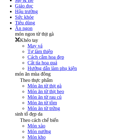
Mẹ & Bé
Giáo dục
Hậu trường
Sức khỏe
Tiêu dùng
Ăn ngon
món ngon từ thịt gà
Khéo tay
May vá
Tự làm thiệp
Cách cắm hoa đẹp
Cắt tỉa hoa quả
Hướng dẫn làm phụ kiện
món ăn mùa đông
Theo thực phẩm
Món ăn từ thịt gà
Món ăn từ thịt heo
Món ăn từ rau củ
Món ăn từ tôm
Món ăn từ trứng
sinh tố đẹp da
Theo cách chế biến
Món xào
Món nướng
Món kho