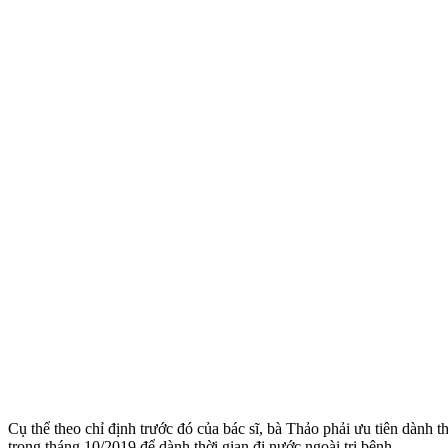
Cụ thể theo chỉ định trước đó của bác sĩ, bà Thảo phải ưu tiên dành 
trong tháng 10/2019 để dành thời gian đi nước ngoài trị bệnh.