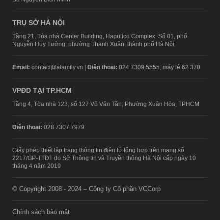
TRỤ SỞ HÀ NỘI
Tầng 21, Tòa nhà Center Building, Hapulico Complex, Số 01, phố
Nguyễn Huy Tưởng, phường Thanh Xuân, thành phố Hà Nội
Email:
contact@afamily.vn |
Điện thoại:
024 7309 5555, máy lẻ 62.370
VPĐD TẠI TP.HCM
Tầng 4, Tòa nhà 123, số 127 Võ Văn Tần, Phường Xuân Hòa, TPHCM
Điện thoại:
028 7307 7979
Giấy phép thiết lập trang thông tin điện tử tổng hợp trên mạng số
2217/GP-TTĐT do Sở Thông tin và Truyền thông Hà Nội cấp ngày 10
tháng 4 năm 2019
© Copyright 2008 - 2024 – Công ty Cổ phần VCCorp
Chính sách bảo mật