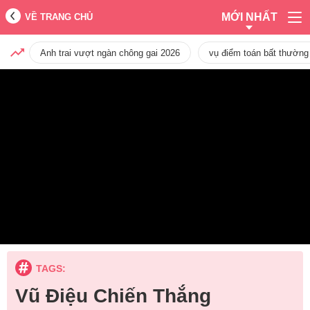
MỚI NHẤT
VỀ TRANG CHỦ
Anh trai vượt ngàn chông gai 2026
vụ điểm toán bất thường
TAGS:
Vũ Điệu Chiến Thắng