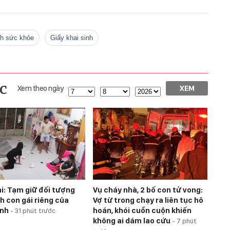
ình sức khỏe
giấy khai sinh
c
Xem theo ngày
XEM
i: Tạm giữ đối tượng
Vụ cháy nhà, 2 bố con tử vong:
h con gái riêng của
Vợ từ trong chạy ra liên tục hô
ình
hoán, khói cuồn cuộn khiến
-
31 phút trước
không ai dám lao cứu
-
7 phút