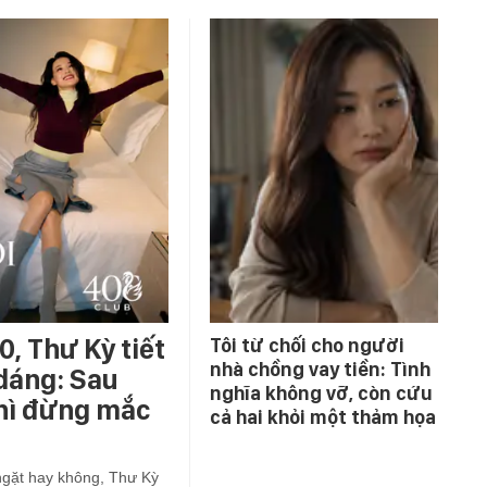
0, Thư Kỳ tiết
Tôi từ chối cho người
nhà chồng vay tiền: Tình
 dáng: Sau
nghĩa không vỡ, còn cứu
thì đừng mắc
cả hai khỏi một thảm họa
ngặt hay không, Thư Kỳ