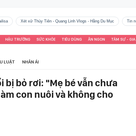
ilisa
Xét xử Thùy Tiên - Quang Linh Vlogs - Hằng Du Mục
tin
HẬU TRƯỜNG
SỨC KHỎE
TIÊU DÙNG
ĂN NGON
TÂM SỰ - GIA
ỂU LUẬT
NHÂN ÁI
i bị bỏ rơi: "Mẹ bé vẫn chưa
n làm con nuôi và không cho