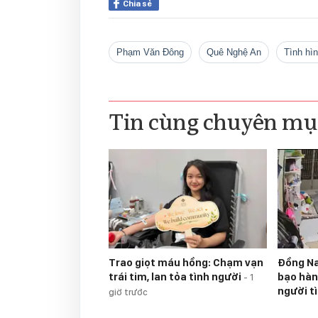
Chia sẻ
Phạm Văn Đông
quê Nghệ An
tình h
Tin cùng chuyên mụ
Trao giọt máu hồng: Chạm vạn
Đồng Na
trái tim, lan tỏa tình người
bạo hàn
-
1
người t
giờ trước