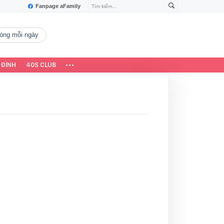
Fanpage aFamily
 nóng mỗi ngày
 ĐÌNH
40S CLUB