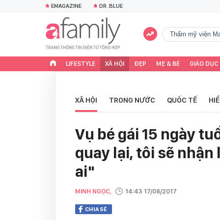
EMAGAZINE
DR. BLUE
Thẩm mỹ viện Ma
LIFESTYLE
XÃ HỘI
ĐẸP
MẸ & BÉ
GIÁO DỤC
XÃ HỘI
TRONG NƯỚC
QUỐC TẾ
HI
Vụ bé gái 15 ngày tuổ
quay lại, tôi sẽ nhậ
ai"
MINH NGỌC,
14:43 17/08/2017
CHIA SẺ