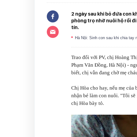
2 ngày sau khi bỏ đứa con k
phòng trọ nhờ nuôi hộ rồi đi
tín.
Hà Nội: Sinh con sau khi chia tay n
Trao đổi với PV, chị Hoàng Thị
Phạm Văn Đồng, Hà Nội) - ng
biết, chị vẫn đang chờ mẹ chá
Chị Hòa cho hay, nếu mẹ của bé
nhận bé làm con nuôi. "Tôi s
chị Hòa bày tỏ.