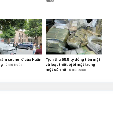
trước
hám xét nơi ở của Huấn
Tịch thu 65,5 tỷ đồng tiền mặt
ng
và loạt thiết bị bí mật trong
-
2 giờ trước
một căn hộ
-
5 giờ trước