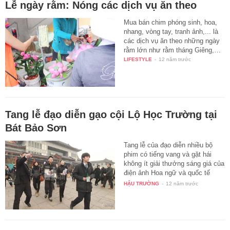
Lễ ngày rằm: Nóng các dịch vụ ăn theo
Mua bán chim phóng sinh, hoa,
nhang, vòng tay, tranh ảnh,... là
các dịch vụ ăn theo những ngày
rằm lớn như rằm tháng Giêng,…
LIFESTYLE
-
12 năm trước
Tang lễ đạo diễn gạo cội Lộ Học Trường tại
Bát Bảo Sơn
Tang lễ của đạo diễn nhiều bộ
phim có tiếng vang và gặt hái
không ít giải thưởng sáng giá của
điện ảnh Hoa ngữ và quốc tế
vừa…
HẬU TRƯỜNG
-
12 năm trước