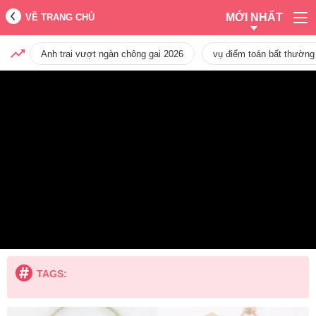
MỚI NHẤT
VỀ TRANG CHỦ
Anh trai vượt ngàn chông gai 2026
vụ điểm toán bất thường
TAGS: