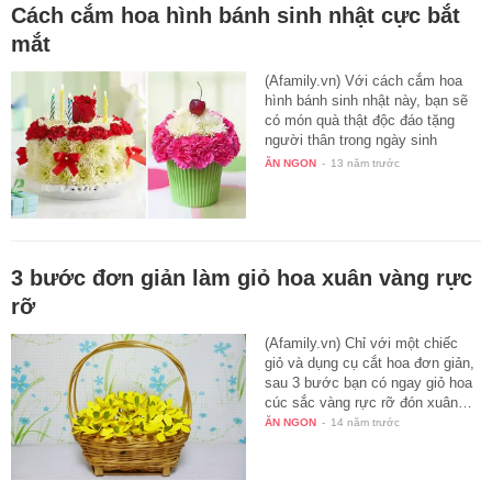
Cách cắm hoa hình bánh sinh nhật cực bắt
mắt
(Afamily.vn) Với cách cắm hoa
hình bánh sinh nhật này, bạn sẽ
có món quà thật độc đáo tặng
người thân trong ngày sinh
nhật…
ĂN NGON
-
13 năm trước
3 bước đơn giản làm giỏ hoa xuân vàng rực
rỡ
(Afamily.vn) Chỉ với một chiếc
giỏ và dụng cụ cắt hoa đơn giản,
sau 3 bước bạn có ngay giỏ hoa
cúc sắc vàng rực rỡ đón xuân…
ĂN NGON
-
14 năm trước