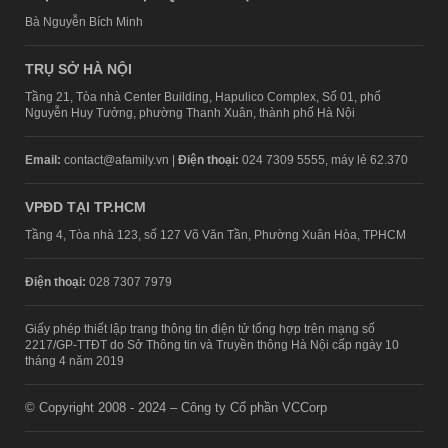
Bà Nguyễn Bích Minh
TRỤ SỞ HÀ NỘI
Tầng 21, Tòa nhà Center Building, Hapulico Complex, Số 01, phố
Nguyễn Huy Tưởng, phường Thanh Xuân, thành phố Hà Nội
Email:
contact@afamily.vn |
Điện thoại:
024 7309 5555, máy lẻ 62.370
VPĐD TẠI TP.HCM
Tầng 4, Tòa nhà 123, số 127 Võ Văn Tần, Phường Xuân Hòa, TPHCM
Điện thoại:
028 7307 7979
Giấy phép thiết lập trang thông tin điện tử tổng hợp trên mạng số
2217/GP-TTĐT do Sở Thông tin và Truyền thông Hà Nội cấp ngày 10
tháng 4 năm 2019
© Copyright 2008 - 2024 – Công ty Cổ phần VCCorp