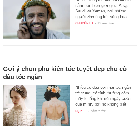
nằm trên biên giới giữa Ả rập
Saudi và Yemen, nơi những
người đàn ông kết vòng hoa
thảo…
CHUYỆN LẠ
-
12 năm trước
Gợi ý chọn phụ kiện tóc tuyệt đẹp cho cô
dâu tóc ngắn
Nhiều cô dâu với mái tóc ngắn
trẻ trung, cá tính thường cảm
thấy lo lắng khi đến ngày cưới
của mình, bởi họ không biết
làm…
ĐẸP
-
12 năm trước