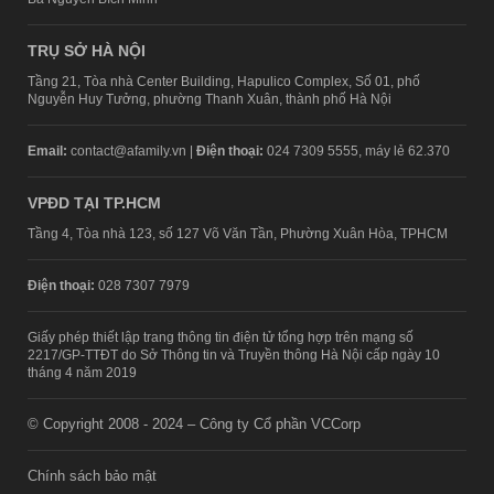
TRỤ SỞ HÀ NỘI
Tầng 21, Tòa nhà Center Building, Hapulico Complex, Số 01, phố
Nguyễn Huy Tưởng, phường Thanh Xuân, thành phố Hà Nội
Email:
contact@afamily.vn |
Điện thoại:
024 7309 5555, máy lẻ 62.370
VPĐD TẠI TP.HCM
Tầng 4, Tòa nhà 123, số 127 Võ Văn Tần, Phường Xuân Hòa, TPHCM
Điện thoại:
028 7307 7979
Giấy phép thiết lập trang thông tin điện tử tổng hợp trên mạng số
2217/GP-TTĐT do Sở Thông tin và Truyền thông Hà Nội cấp ngày 10
tháng 4 năm 2019
© Copyright 2008 - 2024 – Công ty Cổ phần VCCorp
Chính sách bảo mật