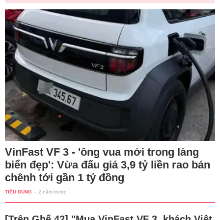
VinFast VF 3 - 'ông vua mới trong làng
biển đẹp': Vừa đấu giá 3,9 tỷ liền rao bán
chênh tới gần 1 tỷ đồng
TIÊU DÙNG
-
2 năm trước
[Trên Ghế 42] "Mua VinFast VF 3, khách Việt