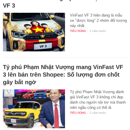
VF 3
VinFast VF 3 hiện đang là mẫu
xe "được lòng" 2 nhóm đối tượng
này nhất.
TIÊU DÙNG
-
2 năm trước
Tỷ phú Phạm Nhật Vượng mang VinFast VF
3 lên bán trên Shopee: Số lượng đơn chốt
gây bất ngờ
Tỷ phú Phạm Nhật Vượng đánh
giá VinFast VF 3 không chỉ đẹp
dành cho người nội trợ mà thanh
niên ngầu cũng có thể đi.
TIÊU DÙNG
-
2 năm trước