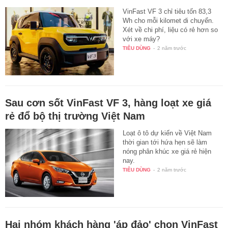
VinFast VF 3 chỉ tiêu tốn 83,3
Wh cho mỗi kilomet di chuyển.
Xét về chi phí, liệu có rẻ hơn so
với xe máy?
TIÊU DÙNG
-
2 năm trước
Sau cơn sốt VinFast VF 3, hàng loạt xe giá
rẻ đổ bộ thị trường Việt Nam
Loạt ô tô dự kiến về Việt Nam
thời gian tới hứa hẹn sẽ làm
nóng phân khúc xe giá rẻ hiện
nay.
TIÊU DÙNG
-
2 năm trước
Hai nhóm khách hàng 'áp đảo' chọn VinFast