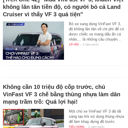
không lăn tăn tiền độ, có người bỏ cả Land
Cruiser vì thấy VF 3 quá tiện"
Bỏ xe sang dùng VinFast VF 3,
độ không lăn tăn về chi phí để có
được chiếc xe mang dấu ấn cá
nhân,... là những câu chuyện…
XÃ HỘI
-
2 năm trước
Không cần 10 triệu độ cốp trước, chủ
VinFast VF 3 chế bằng thùng nhựa làm dân
mạng trầm trồ: Quá lợi hại!
Một chủ xe VinFast VF 3 đã rất
sáng tạo khi sử dụng thùng nhựa
để làm khay đựng đồ trước.
TIÊU DÙNG
-
2 năm trước