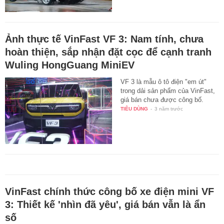
Ảnh thực tế VinFast VF 3: Nam tính, chưa
hoàn thiện, sắp nhận đặt cọc để cạnh tranh
Wuling HongGuang MiniEV
VF 3 là mẫu ô tô điện "em út"
trong dải sản phẩm của VinFast,
giá bán chưa được công bố.
TIÊU DÙNG
-
3 năm trước
VinFast chính thức công bố xe điện mini VF
3: Thiết kế 'nhìn đã yêu', giá bán vẫn là ẩn
số