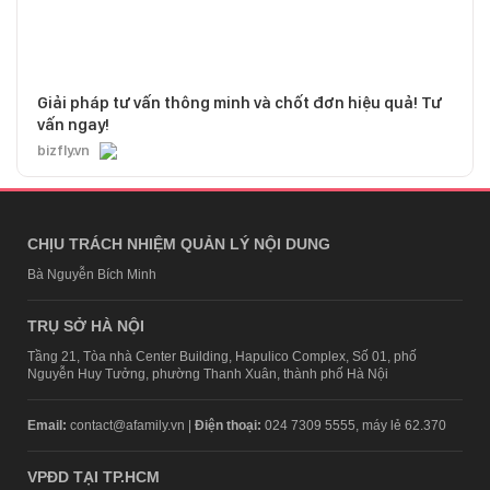
Giải pháp tư vấn thông minh và chốt đơn hiệu quả! Tư
vấn ngay!
bizfly.vn
CHỊU TRÁCH NHIỆM QUẢN LÝ NỘI DUNG
Bà Nguyễn Bích Minh
TRỤ SỞ HÀ NỘI
Tầng 21, Tòa nhà Center Building, Hapulico Complex, Số 01, phố
Nguyễn Huy Tưởng, phường Thanh Xuân, thành phố Hà Nội
Email:
contact@afamily.vn |
Điện thoại:
024 7309 5555, máy lẻ 62.370
VPĐD TẠI TP.HCM