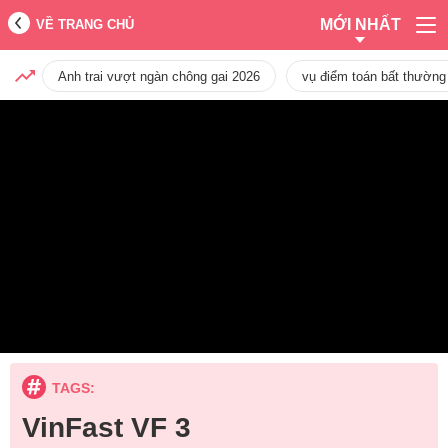
MỚI NHẤT
VỀ TRANG CHỦ
Anh trai vượt ngàn chông gai 2026
vụ điểm toán bất thường
TAGS:
VinFast VF 3