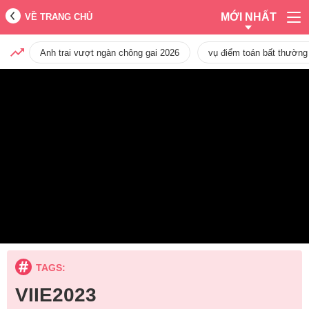
MỚI NHẤT
VỀ TRANG CHỦ
Anh trai vượt ngàn chông gai 2026
vụ điểm toán bất thường
TAGS:
VIIE2023