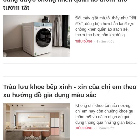
tươm tất
Đổi máy giặt mà tôi thấy như “đổi
đời”, dùng tiện hơn hẳn lại được
chồng khen quần áo sạch sẽ,
thơm tho hơn hẳn khi dùng
máy…
TIÊU DÙNG
-
3 năm trước
Trào lưu khoe bếp xinh - xịn của chị em theo
xu hướng đồ gia dụng màu sắc
Không chỉ khoe tài nấu nướng,
chị em nay còn chuộng khoe gu
thẩm mỹ và cách chọn đồ gia
dụng thông qua những gian bếp…
TIÊU DÙNG
-
3 năm trước