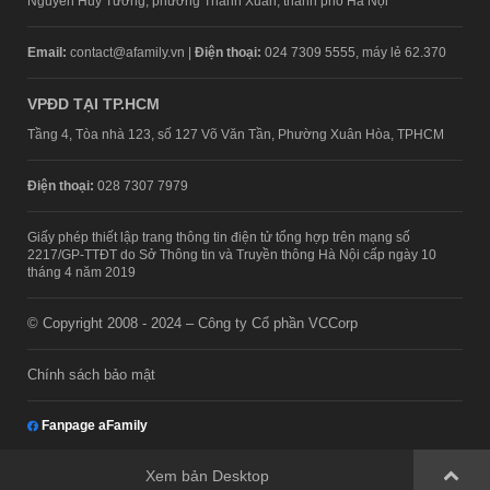
Nguyễn Huy Tưởng, phường Thanh Xuân, thành phố Hà Nội
Email:
contact@afamily.vn |
Điện thoại:
024 7309 5555, máy lẻ 62.370
VPĐD TẠI TP.HCM
Tầng 4, Tòa nhà 123, số 127 Võ Văn Tần, Phường Xuân Hòa, TPHCM
Điện thoại:
028 7307 7979
Giấy phép thiết lập trang thông tin điện tử tổng hợp trên mạng số
2217/GP-TTĐT do Sở Thông tin và Truyền thông Hà Nội cấp ngày 10
tháng 4 năm 2019
© Copyright 2008 - 2024 – Công ty Cổ phần VCCorp
Chính sách bảo mật
Fanpage aFamily
Xem bản Desktop