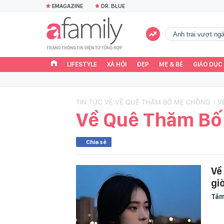
EMAGAZINE
DR. BLUE
Anh trai vượt n
LIFESTYLE
XÃ HỘI
ĐẸP
MẸ & BÉ
GIÁO DỤC
TIN TỨC VỀ VỀ QUÊ THĂM BỐ MẸ CHỒNG - 
Về Quê Thăm Bố
Chia sẻ
Về
gi
Tâm