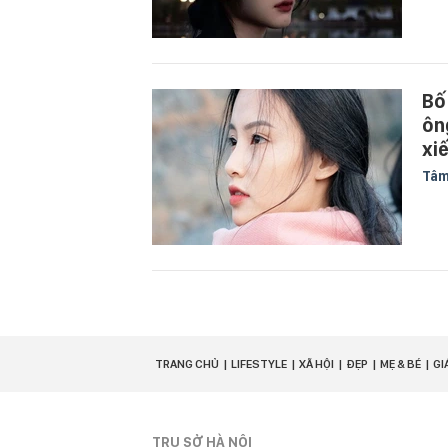
Bố
ôn
xi
Tâm
TRANG CHỦ
LIFESTYLE
XÃ HỘI
ĐẸP
MẸ & BÉ
GI
TRỤ SỞ HÀ NỘI