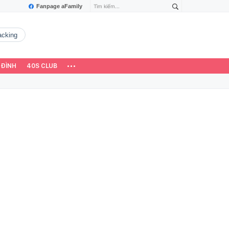
Fanpage aFamily
hacking
 ĐÌNH
40S CLUB