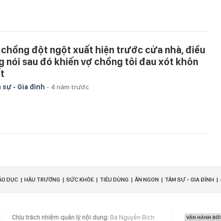
 chồng đột ngột xuất hiện trước cửa nhà, điều
g nói sau đó khiến vợ chồng tôi đau xót khôn
ết
 sự - Gia đình
-
4 năm trước
ÁO DỤC
HẬU TRƯỜNG
SỨC KHỎE
TIÊU DÙNG
ĂN NGON
TÂM SỰ - GIA ĐÌNH
Chịu trách nhiệm quản lý nội dung:
Bà Nguyễn Bích