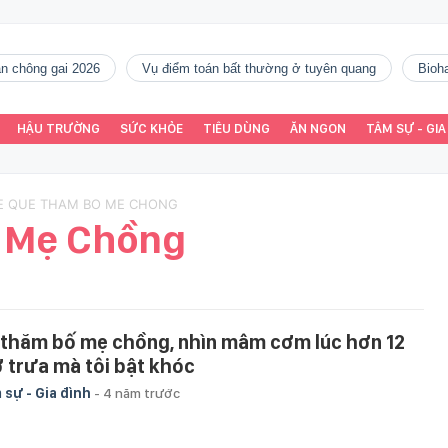
gàn chông gai 2026
vụ điểm toán bất thường ở tuyên quang
Bio
HẬU TRƯỜNG
SỨC KHỎE
TIÊU DÙNG
ĂN NGON
TÂM SỰ - GIA
VE QUE THAM BO ME CHONG
 Mẹ Chồng
 thăm bố mẹ chồng, nhìn mâm cơm lúc hơn 12
ờ trưa mà tôi bật khóc
 sự - Gia đình
-
4 năm trước