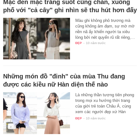
Mặc đen mặc trắng suốt cũng chán, xuống
phố với "cả cây" ghi nhìn sẽ thu hút hơn đấy
Màu ghi không phô trương mà
cũng không ảm đạm, sự mờ mờ
nền nã ấy khiến người ta xiêu
lòng bởi nét quyến rũ rất riêng,…
ĐẸP
-
10 năm trước
Những món đồ "đinh" của mùa Thu đang
được các kiều nữ Hàn diện thế nào
Là những thần tượng tiên phong
trong mọi xu hướng thời trang
của giới trẻ toàn Châu Á, cùng
xem các người đẹp xứ Hàn
đang…
ĐẸP
-
10 năm trước