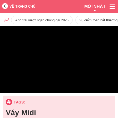
MỚI NHẤT
VỀ TRANG CHỦ
Anh trai vượt ngàn chông gai 2026
vụ điểm toán bất thường
TAGS:
Váy Midi