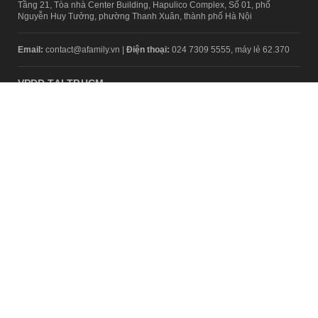
TRỤ SỞ HÀ NỘI
Tầng 21, Tòa nhà Center Building, Hapulico Complex, Số 01, phố
Nguyễn Huy Tưởng, phường Thanh Xuân, thành phố Hà Nội
Email:
contact@afamily.vn |
Điện thoại:
024 7309 5555, máy lẻ 62.370
VPĐD TẠI TP.HCM
Tầng 4, Tòa nhà 123, số 127 Võ Văn Tần, Phường Xuân Hòa, TPHCM
Điện thoại:
028 7307 7979
Giấy phép thiết lập trang thông tin điện tử tổng hợp trên mạng số
2217/GP-TTĐT do Sở Thông tin và Truyền thông Hà Nội cấp ngày 10
tháng 4 năm 2019
© Copyright 2008 - 2024 – Công ty Cổ phần VCCorp
Chính sách bảo mật