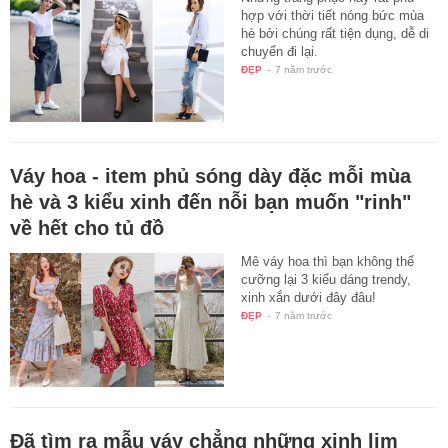
hợp với thời tiết nóng bức mùa
hè bởi chúng rất tiện dụng, dễ di
chuyển đi lại.
ĐẸP
-
7 năm trước
Váy hoa - item phủ sóng dày đặc mỗi mùa
hè và 3 kiểu xinh đến nỗi bạn muốn "rinh"
về hết cho tủ đồ
Mê váy hoa thì bạn không thể
cưỡng lại 3 kiểu dáng trendy,
xinh xắn dưới đây đâu!
ĐẸP
-
7 năm trước
Đã tìm ra mẫu váy chẳng những xinh lịm