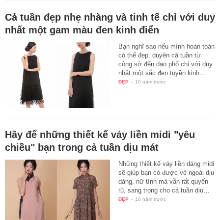
Cả tuần đẹp nhẹ nhàng và tinh tế chỉ với duy
nhất một gam màu đen kinh điển
Bạn nghĩ sao nếu mình hoàn toàn
có thể đẹp, duyên cả tuần từ
công sở đến dạo phố chỉ với duy
nhất một sắc đen tuyền kinh…
ĐẸP
-
10 năm trước
Hãy để những thiết kế váy liền midi "yêu
chiều" bạn trong cả tuần dịu mát
Những thiết kế váy liền dáng midi
sẽ giúp bạn có được vẻ ngoài dịu
dàng, nữ tính mà vẫn rất quyến
rũ, sang trọng cho cả tuần dịu…
ĐẸP
-
10 năm trước