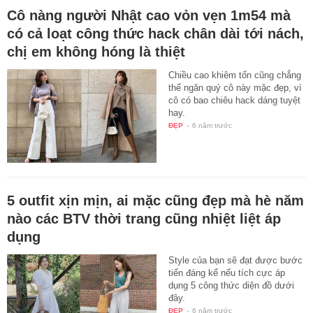
Cô nàng người Nhật cao vỏn vẹn 1m54 mà
có cả loạt công thức hack chân dài tới nách,
chị em không hóng là thiệt
Chiều cao khiêm tốn cũng chẳng
thể ngăn quý cô này mặc đẹp, vì
cô có bao chiêu hack dáng tuyệt
hay.
ĐẸP
-
6 năm trước
5 outfit xịn mịn, ai mặc cũng đẹp mà hè năm
nào các BTV thời trang cũng nhiệt liệt áp
dụng
Style của bạn sẽ đạt được bước
tiến đáng kể nếu tích cực áp
dụng 5 công thức diện đồ dưới
đây.
ĐẸP
-
6 năm trước