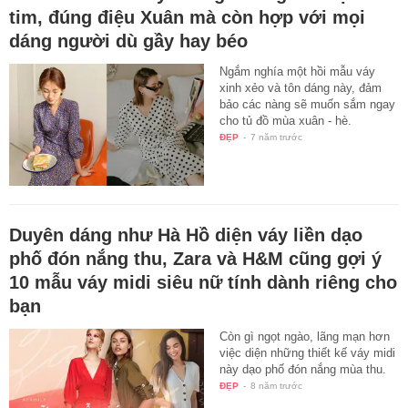
tim, đúng điệu Xuân mà còn hợp với mọi
dáng người dù gầy hay béo
Ngắm nghía một hồi mẫu váy
xinh xẻo và tôn dáng này, đảm
bảo các nàng sẽ muốn sắm ngay
cho tủ đồ mùa xuân - hè.
ĐẸP
-
7 năm trước
Duyên dáng như Hà Hồ diện váy liền dạo
phố đón nắng thu, Zara và H&M cũng gợi ý
10 mẫu váy midi siêu nữ tính dành riêng cho
bạn
Còn gì ngọt ngào, lãng mạn hơn
việc diện những thiết kế váy midi
này dạo phố đón nắng mùa thu.
ĐẸP
-
8 năm trước