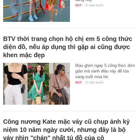
ĐẸP
-
5 năm trước
BTV thời trang chọn hộ chị em 5 công thức
diện đồ, nếu áp dụng thì gặp ai cũng được
khen mặc đẹp
Mau ghim ngay 5 công thức đơn
giản mà sành điệu này để tỏa
sáng suốt mùa hè.
ĐẸP
-
5 năm trước
Công nương Kate mặc váy cũ chụp ảnh kỷ
niệm 10 năm ngày cưới, nhưng đây là bộ
váy nhìn "chán" nhất tủ đồ của cô