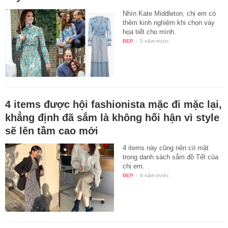
Nhìn Kate Middleton, chị em có
thêm kinh nghiệm khi chọn váy
họa tiết cho mình.
ĐẸP
-
5 năm trước
4 items được hội fashionista mặc đi mặc lại,
khẳng định đã sắm là không hối hận vì style
sẽ lên tầm cao mới
4 items này cũng nên có mặt
trong danh sách sắm đồ Tết của
chị em.
ĐẸP
-
6 năm trước