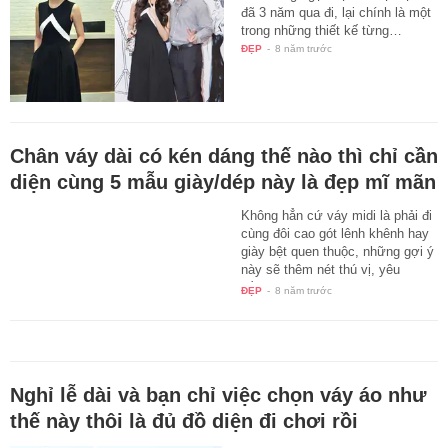
đã 3 năm qua đi, lại chính là một
trong những thiết kế từng…
ĐẸP
-
8 năm trước
Chân váy dài có kén dáng thế nào thì chỉ cần
diện cùng 5 mẫu giày/dép này là đẹp mĩ mãn
Không hẳn cứ váy midi là phải đi
cùng đôi cao gót lênh khênh hay
giày bệt quen thuộc, những gợi ý
này sẽ thêm nét thú vị, yêu
kiều…
ĐẸP
-
8 năm trước
Nghỉ lễ dài và bạn chỉ việc chọn váy áo như