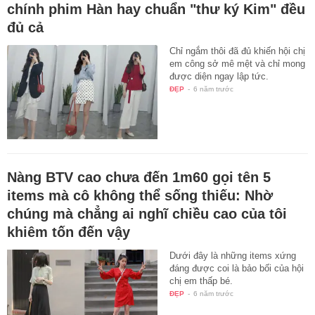
chính phim Hàn hay chuẩn "thư ký Kim" đều
đủ cả
Chỉ ngắm thôi đã đủ khiến hội chị
em công sở mê mệt và chỉ mong
được diện ngay lập tức.
ĐẸP
-
6 năm trước
Nàng BTV cao chưa đến 1m60 gọi tên 5
items mà cô không thể sống thiếu: Nhờ
chúng mà chẳng ai nghĩ chiều cao của tôi
khiêm tốn đến vậy
Dưới đây là những items xứng
đáng được coi là bảo bối của hội
chị em thấp bé.
ĐẸP
-
6 năm trước