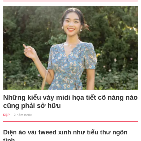
Những kiểu váy midi họa tiết cô nàng nào
cũng phải sở hữu
ĐẸP
-
2 năm trước
Diện áo vải tweed xinh như tiểu thư ngôn
tình