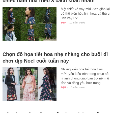
Bạn có sáng tạo thế này được không: Mặc 1
chiếc đầm hoa theo 8 cách khác nhau!
Một thiết kế váy midi đơn giản lại
có thể biến hóa linh hoạt và thú vị
đến vậy ư?
ĐẸP
-
10 năm trước
Chọn đồ họa tiết hoa nhẹ nhàng cho buổi đi
chơi dịp Noel cuối tuần này
Những kiểu họa tiết hoa tươi
mới, yêu kiều trên trang phục sẽ
nhanh chóng giúp bạn trở nên nữ
tính và đáng yêu hơn trong…
ĐẸP
-
10 năm trước