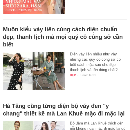
Muôn kiểu váy liền cùng cách diện chuẩn
đẹp, thanh lịch mà mọi quý cô công sở cần
biết
Diện váy liền nhiều như vậy
nhưng các quý cô công sở có
biết cách mặc sao cho đẹp,
thanh lịch và tôn dáng nhất?
ĐẸP
-
8 năm trước
Hà Tăng cũng từng diện bộ váy đen "y
chang" thiết kế mà Lan Khuê mặc đi mặc lại
Bộ đầm mà Lan Khuê thích đến
nỗi không ngại mặc đi mặc lại dù