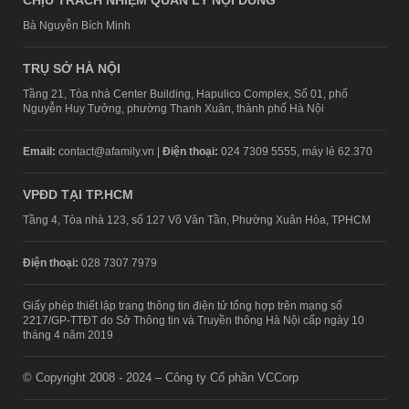
CHỊU TRÁCH NHIỆM QUẢN LÝ NỘI DUNG
Bà Nguyễn Bích Minh
TRỤ SỞ HÀ NỘI
Tầng 21, Tòa nhà Center Building, Hapulico Complex, Số 01, phố
Nguyễn Huy Tưởng, phường Thanh Xuân, thành phố Hà Nội
Email:
contact@afamily.vn |
Điện thoại:
024 7309 5555, máy lẻ 62.370
VPĐD TẠI TP.HCM
Tầng 4, Tòa nhà 123, số 127 Võ Văn Tần, Phường Xuân Hòa, TPHCM
Điện thoại:
028 7307 7979
Giấy phép thiết lập trang thông tin điện tử tổng hợp trên mạng số
2217/GP-TTĐT do Sở Thông tin và Truyền thông Hà Nội cấp ngày 10
tháng 4 năm 2019
© Copyright 2008 - 2024 – Công ty Cổ phần VCCorp