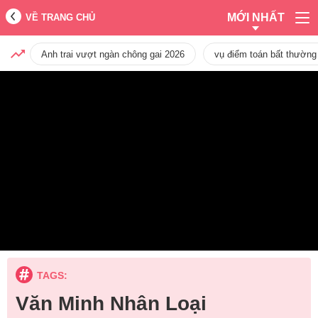
MỚI NHẤT
VỀ TRANG CHỦ
Anh trai vượt ngàn chông gai 2026
vụ điểm toán bất thường
TAGS:
Văn Minh Nhân Loại