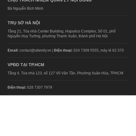
Bà Nguyễn Bích Minh
TRỤ SỞ HÀ NỘI
Tầng 21, Tòa nhà Center Building, Hapulico Complex, Số 01, phố
Nguyễn Huy Tưởng, phường Thanh Xuân, thành phố Hà Nội
Email:
contact@afamily.vn |
Điện thoại:
024 7309 5555, máy lẻ 62.370
VPĐD TẠI TP.HCM
Tầng 4, Tòa nhà 123, số 127 Võ Văn Tần, Phường Xuân Hòa, TPHCM
Điện thoại:
028 7307 7979
Giấy phép thiết lập trang thông tin điện tử tổng hợp trên mạng số
2217/GP-TTĐT do Sở Thông tin và Truyền thông Hà Nội cấp ngày 10
tháng 4 năm 2019
© Copyright 2008 - 2024 – Công ty Cổ phần VCCorp