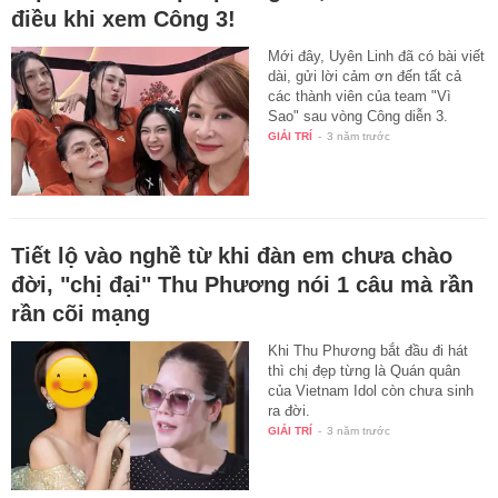
điều khi xem Công 3!
Mới đây, Uyên Linh đã có bài viết
dài, gửi lời cảm ơn đến tất cả
các thành viên của team "Vì
Sao" sau vòng Công diễn 3.
GIẢI TRÍ
-
3 năm trước
Tiết lộ vào nghề từ khi đàn em chưa chào
đời, "chị đại" Thu Phương nói 1 câu mà rần
rần cõi mạng
Khi Thu Phương bắt đầu đi hát
thì chị đẹp từng là Quán quân
của Vietnam Idol còn chưa sinh
ra đời.
GIẢI TRÍ
-
3 năm trước