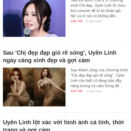
Sau khi được chú ý ở chương
trình Chị đẹp, Uyên Linh tổ chức
live concert để tri ân khán giả.
Nữ ca sĩ nói cô không đến…
GIẢI TRÍ
-
2 năm trước
Sau 'Chị đẹp đạp gió rẽ sóng', Uyên Linh
ngày càng xinh đẹp và gợi cảm
Sau thành công của chương trình
"Chị đẹp đạp gió rẽ sóng", Uyên
Linh cho biết cô đang tràn đầy
năng lượng và cảm hứng để…
GIẢI TRÍ
-
2 năm trước
Uyên Linh lột xác với hình ảnh cá tính, thời
trang và gợi cảm