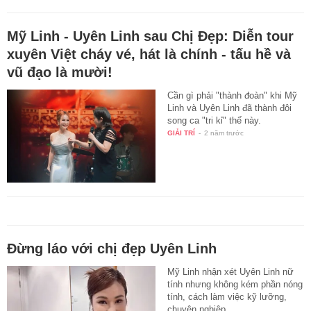
Mỹ Linh - Uyên Linh sau Chị Đẹp: Diễn tour
xuyên Việt cháy vé, hát là chính - tấu hề và
vũ đạo là mười!
Cần gì phải "thành đoàn" khi Mỹ
Linh và Uyên Linh đã thành đôi
song ca "tri kỉ" thế này.
GIẢI TRÍ
-
2 năm trước
Đừng láo với chị đẹp Uyên Linh
Mỹ Linh nhận xét Uyên Linh nữ
tính nhưng không kém phần nóng
tính, cách làm việc kỹ lưỡng,
chuyên nghiệp.