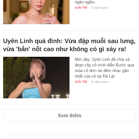
ngán ngẩm.
GIẢI TRÍ
-
3 năm trước
Uyên Linh quá đỉnh: Vừa đập muỗi sau lưng,
vừa 'bắn' nốt cao như không có gì xảy ra!
Mới đây, Uyên Linh đã chia sẻ
đoạn clip cô trình diễn Bước qua
mùa cô đơn tại đêm nhạc gần
nhất của cô tại Đà Lạt.
GIẢI TRÍ
-
3 năm trước
Xem thêm