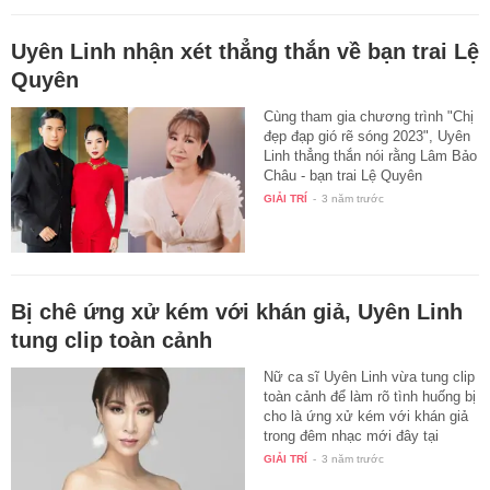
Uyên Linh nhận xét thẳng thắn về bạn trai Lệ
Quyên
Cùng tham gia chương trình "Chị
đẹp đạp gió rẽ sóng 2023", Uyên
Linh thẳng thắn nói rằng Lâm Bảo
Châu - bạn trai Lệ Quyên
không…
GIẢI TRÍ
-
3 năm trước
Bị chê ứng xử kém với khán giả, Uyên Linh
tung clip toàn cảnh
Nữ ca sĩ Uyên Linh vừa tung clip
toàn cảnh để làm rõ tình huống bị
cho là ứng xử kém với khán giả
trong đêm nhạc mới đây tại
Phan…
GIẢI TRÍ
-
3 năm trước