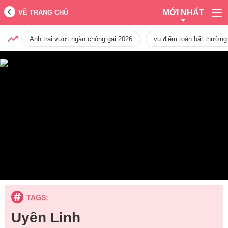
MỚI NHẤT
VỀ TRANG CHỦ
Anh trai vượt ngàn chông gai 2026
vụ điểm toán bất thường
TAGS:
Uyên Linh