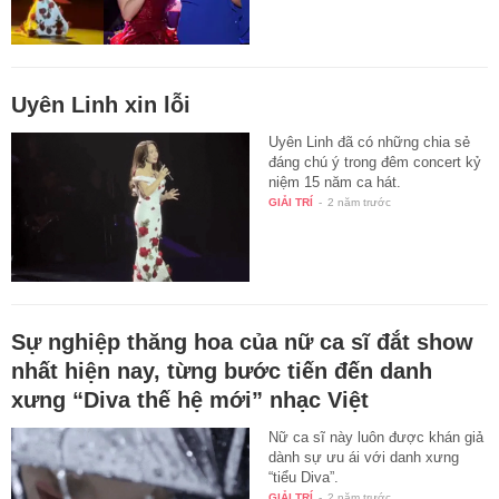
Uyên Linh xin lỗi
Uyên Linh đã có những chia sẻ
đáng chú ý trong đêm concert kỷ
niệm 15 năm ca hát.
GIẢI TRÍ
-
2 năm trước
Sự nghiệp thăng hoa của nữ ca sĩ đắt show
nhất hiện nay, từng bước tiến đến danh
xưng “Diva thế hệ mới” nhạc Việt
Nữ ca sĩ này luôn được khán giả
dành sự ưu ái với danh xưng
“tiểu Diva”.
GIẢI TRÍ
-
2 năm trước