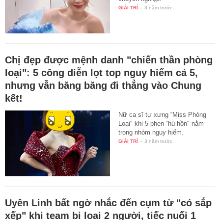
GIẢI TRÍ
-
3 năm trước
Chị đẹp được mệnh danh "chiến thần phòng
loại": 5 công diễn lọt top nguy hiểm cả 5,
nhưng vẫn băng băng đi thẳng vào Chung
kết!
Nữ ca sĩ tự xưng “Miss Phòng
Loại" khi 5 phen “hú hồn" nằm
trong nhóm nguy hiểm.
GIẢI TRÍ
-
3 năm trước
Uyên Linh bất ngờ nhắc đến cụm từ "có sắp
xếp" khi team bị loại 2 người, tiếc nuối 1