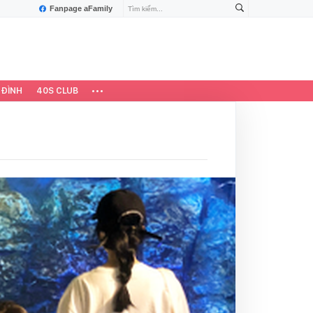
Fanpage aFamily
 ĐÌNH
40S CLUB