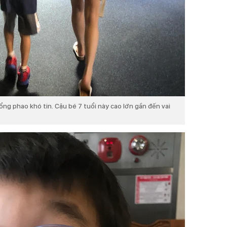
ổng phao khó tin. Cậu bé 7 tuổi này cao lớn gần đến vai