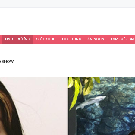
HẬU TRƯỜNG
SỨC KHỎE
TIÊU DÙNG
ĂN NGON
TÂM SỰ - GIA
/SHOW