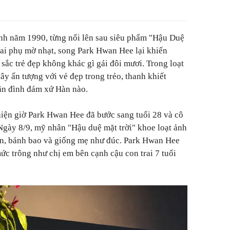
inh năm 1990, từng nổi lên sau siêu phẩm "Hậu Duệ
vai phụ mờ nhạt, song Park Hwan Hee lại khiến
ắc trẻ đẹp không khác gì gái đôi mươi. Trong loạt
ây ấn tượng với vẻ đẹp trong trẻo, thanh khiết
ân đình đám xứ Hàn nào.
hiện giờ Park Hwan Hee đã bước sang tuổi 28 và cô
 Ngày 8/9, mỹ nhân "Hậu duệ mặt trời" khoe loạt ảnh
tin, bảnh bao và giống mẹ như đúc. Park Hwan Hee
ức trông như chị em bên cạnh cậu con trai 7 tuổi