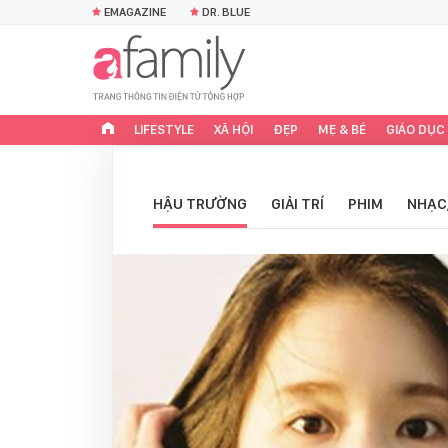
EMAGAZINE
DR. BLUE
LIFESTYLE
XÃ HỘI
ĐẸP
MẸ & BÉ
GIÁO DỤC
HẬU TRƯỜNG
GIẢI TRÍ
PHIM
NHẠC