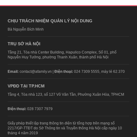
CHỊU TRÁCH NHIỆM QUẢN LÝ NỘI DUNG
Bà Nguyễn Bích Minh
TRỤ SỞ HÀ NỘI
Tầng 21, Tòa nhà Center Building, Hapulico Complex, Số 01, phố
Nguyễn Huy Tưởng, phường Thanh Xuân, thành phố Hà Nội
Email:
contact@afamily.vn |
Điện thoại:
024 7309 5555, máy lẻ 62.370
VPĐD TẠI TP.HCM
Tầng 4, Tòa nhà 123, số 127 Võ Văn Tần, Phường Xuân Hòa, TPHCM
Điện thoại:
028 7307 7979
Giấy phép thiết lập trang thông tin điện tử tổng hợp trên mạng số
2217/GP-TTĐT do Sở Thông tin và Truyền thông Hà Nội cấp ngày 10
tháng 4 năm 2019