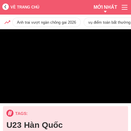
MỚI NHẤT
VỀ TRANG CHỦ
Anh trai vượt ngàn chông gai 2026
vụ điểm toán bất thường
TAGS:
U23 Hàn Quốc