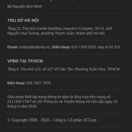
Bà Nguyễn Bích Minh
TRỤ SỞ HÀ NỘI
Tầng 21, Tòa nhà Center Building, Hapulico Complex, Số 01, phố
Nguyễn Huy Tưởng, phường Thanh Xuân, thành phố Hà Nội
Email:
contact@afamily.vn |
Điện thoại:
024 7309 5555, máy lẻ 62.370
VPĐD TẠI TP.HCM
Tầng 4, Tòa nhà 123, số 127 Võ Văn Tần, Phường Xuân Hòa, TPHCM
Điện thoại:
028 7307 7979
Giấy phép thiết lập trang thông tin điện tử tổng hợp trên mạng số
2217/GP-TTĐT do Sở Thông tin và Truyền thông Hà Nội cấp ngày 10
tháng 4 năm 2019
© Copyright 2008 - 2024 – Công ty Cổ phần VCCorp