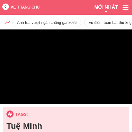
MỚI NHẤT
VỀ TRANG CHỦ
Anh trai vượt ngàn chông gai 2026
vụ điểm toán bất thường
TAGS:
Tuệ Minh