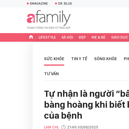
EMAGAZINE
DR. BLUE
LIFESTYLE
XÃ HỘI
ĐẸP
MẸ & BÉ
GIÁO DỤC
SỨC KHỎE
TIN Y TẾ
SỐNG KHỎE
PH
TƯ VẤN
Tự nhận là người “bấ
bàng hoàng khi biết b
của bệnh
LAM CHI,
21:46 30/06/2025