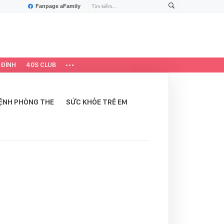
Fanpage aFamily
 ĐÌNH
40S CLUB
ỆNH PHÒNG THE
SỨC KHỎE TRẺ EM