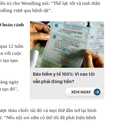
iều trị cho Wendling nói: “Thể lực tốt và tinh thần
endling vượt qua bệnh tật”.
ứ hoàn cảnh
 qua 12 tuần
en với cuộc
n tạo tạm
Bảo hiểm y tế 100%: Vì sao tôi
vẫn phải đóng tiền?
hàng ngày
n tạo đó”
,
ợc tháo chiếc túi đó và mọi thứ dần trở lại bình
i:
“Nếu nội soi sớm có thể tôi đã phát hiện bệnh