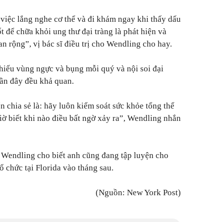
việc lắng nghe cơ thể và đi khám ngay khi thấy dấu
t để chữa khỏi ung thư đại tràng là phát hiện và
lan rộng”
, vị bác sĩ điều trị cho Wendling cho hay.
hiếu vùng ngực và bụng mỗi quý và nội soi đại
gần đây đều khả quan.
n chia sẻ là: hãy luôn kiểm soát sức khỏe tổng thể
ờ biết khi nào điều bất ngờ xảy ra”,
Wendling nhắn
, Wendling cho biết anh cũng đang tập luyện cho
 chức tại Florida vào tháng sau.
(Nguồn: New York Post)