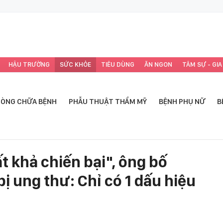
HẬU TRƯỜNG
SỨC KHỎE
TIÊU DÙNG
ĂN NGON
TÂM SỰ - GIA
ÒNG CHỮA BỆNH
PHẪU THUẬT THẨM MỸ
BỆNH PHỤ NỮ
B
t khả chiến bại", ông bố
ị ung thư: Chỉ có 1 dấu hiệu