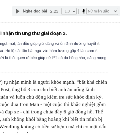
2:23
Nghe đọc bài
 nhận tin ung thư giai đoạn 3.
 ngọt mát, ăn đều giúp giữ dáng và ổn định đường huyết
 củ: Hé lộ cái tên bất ngờ với hàm lượng gấp 4 lần cam
ới là thói quen rẻ bèo giúp nữ PT có da hồng hào, căng mọng
) tự nhận mình là người khỏe mạnh, “bất khả chiến
 Post, ông bố 3 con cho biết anh ăn uống lành
tuần và luôn chủ động kiểm tra sức khỏe định kỳ.
cuộc đua Iron Man - một cuộc thi khắc nghiệt gồm
và đạp xe - chỉ trong chưa đầy 6 giờ đồng hồ. Thế
, anh không khỏi bàng hoàng khi biết tin mình bị
 Wendling không có tiền sử bệnh mà chỉ có một dấu