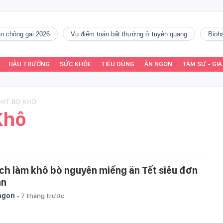
gàn chông gai 2026
vụ điểm toán bất thường ở tuyên quang
Bio
HẬU TRƯỜNG
SỨC KHỎE
TIÊU DÙNG
ĂN NGON
TÂM SỰ - GIA
HIT BO KHO
Khô
ch làm khô bò nguyên miếng ăn Tết siêu đơn
ản
ngon
-
7 tháng trước