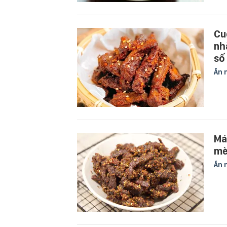
Cu
nh
số 
Ăn 
Má
mè
Ăn 