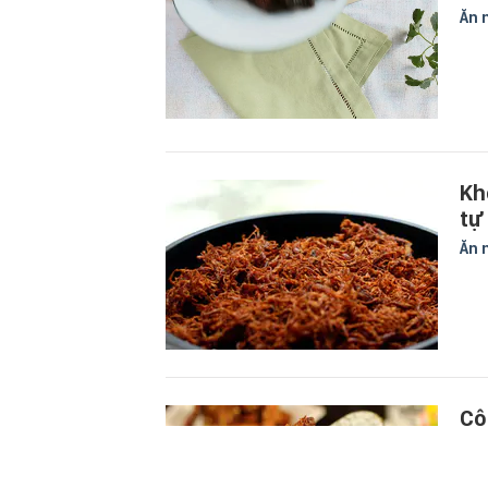
Ăn 
Kh
tự
Ăn 
Cô
đế
Ăn 