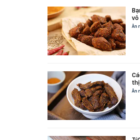
Bạ
vô
Ăn 
Cá
th
Ăn 
Từ