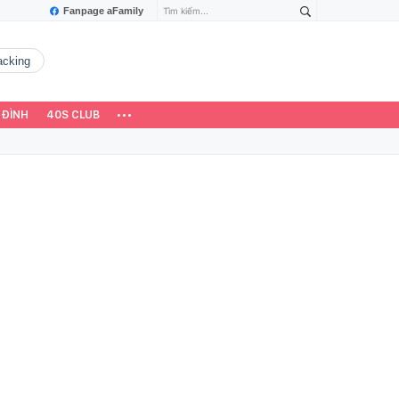
Fanpage aFamily
hacking
 ĐÌNH
40S CLUB