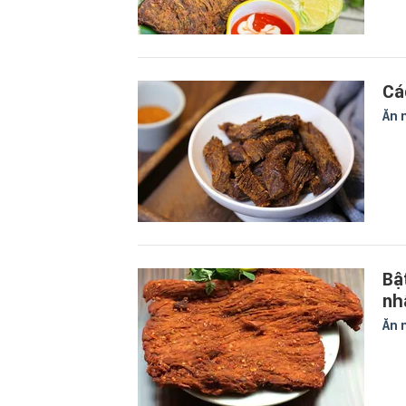
Cá
Ăn 
Bậ
nh
Ăn 