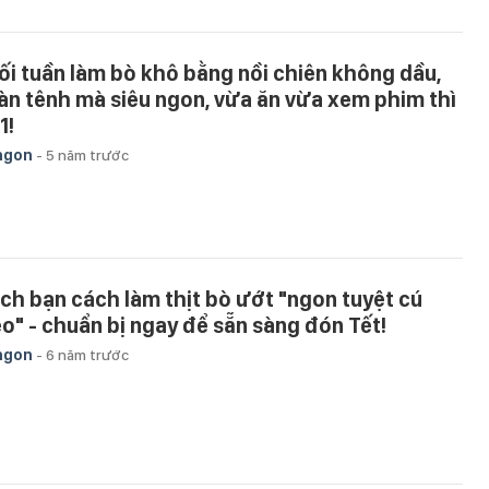
ối tuần làm bò khô bằng nồi chiên không dầu,
àn tênh mà siêu ngon, vừa ăn vừa xem phim thì
1!
ngon
-
5 năm trước
ch bạn cách làm thịt bò ướt "ngon tuyệt cú
o" - chuẩn bị ngay để sẵn sàng đón Tết!
ngon
-
6 năm trước