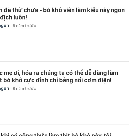
n đã thử chưa - bò khô viên làm kiểu này ngon
 địch luôn!
ngon
-
8 năm trước
c mẹ ơi, hóa ra chúng ta có thể dễ dàng làm
ịt bò khô cực đỉnh chỉ bằng nồi cơm điện!
ngon
-
8 năm trước
 khi có công thức làm thịt bò khô này, tôi