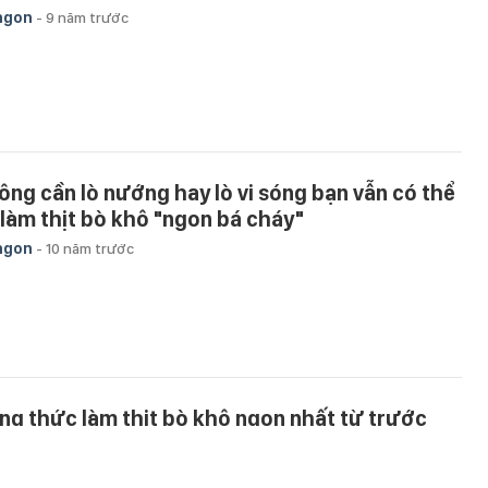
ngon
-
9 năm trước
ông cần lò nướng hay lò vi sóng bạn vẫn có thể
 làm thịt bò khô "ngon bá cháy"
ngon
-
10 năm trước
ng thức làm thịt bò khô ngon nhất từ trước
n nay bạn nên làm ngay
ngon
-
10 năm trước