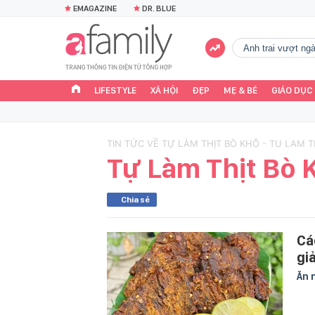
EMAGAZINE
DR. BLUE
Anh trai vượt n
LIFESTYLE
XÃ HỘI
ĐẸP
MẸ & BÉ
GIÁO DỤC
TIN TỨC VỀ TỰ LÀM THỊT BÒ KHÔ - TU LAM T
Tự Làm Thịt Bò 
Chia sẻ
Cá
gi
Ăn 