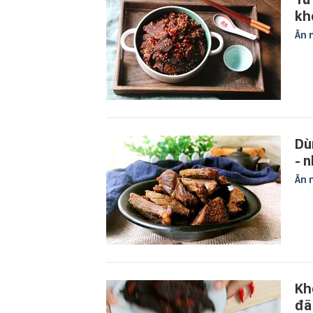
kh
Ăn 
Dù
- 
Ăn 
Kh
đã