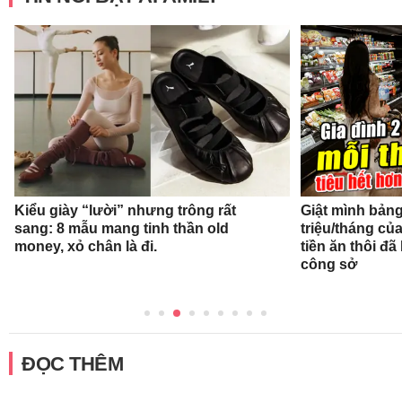
Kiểu giày “lười” nhưng trông rất
Giật mình bảng 
sang: 8 mẫu mang tinh thần old
triệu/tháng củ
money, xỏ chân là đi.
tiền ăn thôi đ
công sở
ĐỌC THÊM