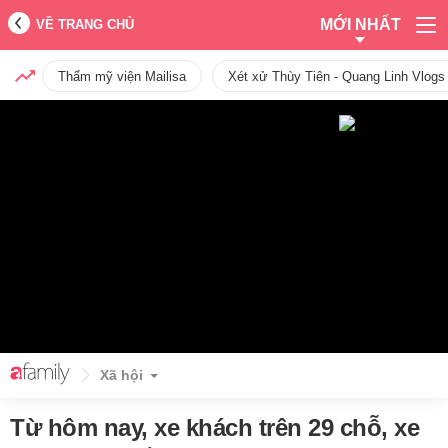
MỚI NHẤT
VỀ TRANG CHỦ
Thẩm mỹ viện Mailisa
Xét xử Thùy Tiên - Quang Linh Vlogs
Xã hội
Từ hôm nay, xe khách trên 29 chỗ, xe