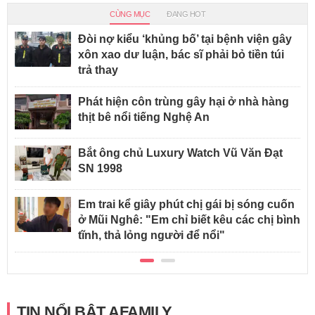
CÙNG MỤC
ĐANG HOT
Đòi nợ kiểu ‘khủng bố’ tại bệnh viện gây
xôn xao dư luận, bác sĩ phải bỏ tiền túi
trả thay
Phát hiện côn trùng gây hại ở nhà hàng
thịt bê nổi tiếng Nghệ An
Bắt ông chủ Luxury Watch Vũ Văn Đạt
SN 1998
Em trai kể giây phút chị gái bị sóng cuốn
ở Mũi Nghê: "Em chỉ biết kêu các chị bình
tĩnh, thả lỏng người để nổi"
TIN NỔI BẬT AFAMILY