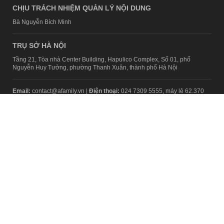
CHỊU TRÁCH NHIỆM QUẢN LÝ NỘI DUNG
Bà Nguyễn Bích Minh
TRỤ SỞ HÀ NỘI
Tầng 21, Tòa nhà Center Building, Hapulico Complex, Số 01, phố
Nguyễn Huy Tưởng, phường Thanh Xuân, thành phố Hà Nội
Email:
contact@afamily.vn |
Điện thoại:
024 7309 5555, máy lẻ 62.370
VPĐD TẠI TP.HCM
Tầng 4, Tòa nhà 123, số 127 Võ Văn Tần, Phường Xuân Hòa, TPHCM
Điện thoại:
028 7307 7979
Giấy phép thiết lập trang thông tin điện tử tổng hợp trên mạng số
2217/GP-TTĐT do Sở Thông tin và Truyền thông Hà Nội cấp ngày 10
tháng 4 năm 2019
© Copyright 2008 - 2024 – Công ty Cổ phần VCCorp