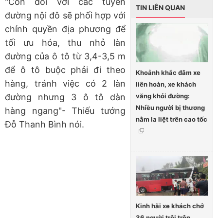
"Còn đối với các tuyến
TIN LIÊN QUAN
đường nội đô sẽ phối hợp với
chính quyền địa phương để
tối ưu hóa, thu nhỏ làn
đường của ô tô từ 3,4-3,5 m
để ô tô buộc phải đi theo
Khoảnh khắc đâm xe
hàng, tránh việc có 2 làn
liên hoàn, xe khách
văng khỏi đường:
đường nhưng 3 ô tô dàn
Nhiều người bị thương
hàng ngang"- Thiếu tướng
nằm la liệt trên cao tốc
Đỗ Thanh Bình nói.
Kinh hãi xe khách chở
36 người trôi trên