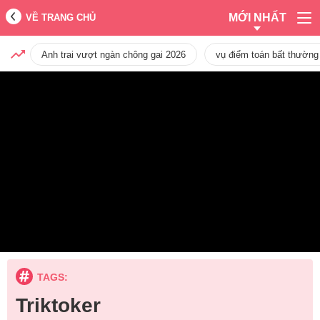
MỚI NHẤT
VỀ TRANG CHỦ
Anh trai vượt ngàn chông gai 2026
vụ điểm toán bất thường
TAGS:
Triktoker