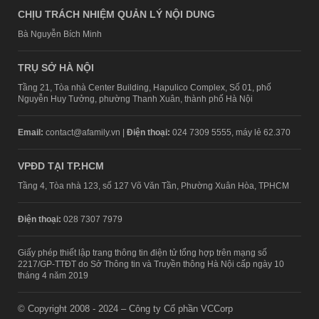
CHỊU TRÁCH NHIỆM QUẢN LÝ NỘI DUNG
Bà Nguyễn Bích Minh
TRỤ SỞ HÀ NỘI
Tầng 21, Tòa nhà Center Building, Hapulico Complex, Số 01, phố
Nguyễn Huy Tưởng, phường Thanh Xuân, thành phố Hà Nội
Email:
contact@afamily.vn |
Điện thoại:
024 7309 5555, máy lẻ 62.370
VPĐD TẠI TP.HCM
Tầng 4, Tòa nhà 123, số 127 Võ Văn Tần, Phường Xuân Hòa, TPHCM
Điện thoại:
028 7307 7979
Giấy phép thiết lập trang thông tin điện tử tổng hợp trên mạng số
2217/GP-TTĐT do Sở Thông tin và Truyền thông Hà Nội cấp ngày 10
tháng 4 năm 2019
© Copyright 2008 - 2024 – Công ty Cổ phần VCCorp