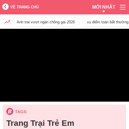
MỚI NHẤT
VỀ TRANG CHỦ
Anh trai vượt ngàn chông gai 2026
vụ điểm toán bất thường
TAGS:
Trang Trại Trẻ Em