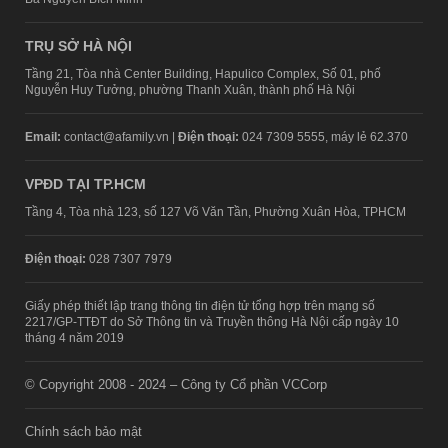
TRỤ SỞ HÀ NỘI
Tầng 21, Tòa nhà Center Building, Hapulico Complex, Số 01, phố
Nguyễn Huy Tưởng, phường Thanh Xuân, thành phố Hà Nội
Email:
contact@afamily.vn |
Điện thoại:
024 7309 5555, máy lẻ 62.370
VPĐD TẠI TP.HCM
Tầng 4, Tòa nhà 123, số 127 Võ Văn Tần, Phường Xuân Hòa, TPHCM
Điện thoại:
028 7307 7979
Giấy phép thiết lập trang thông tin điện tử tổng hợp trên mạng số
2217/GP-TTĐT do Sở Thông tin và Truyền thông Hà Nội cấp ngày 10
tháng 4 năm 2019
© Copyright 2008 - 2024 – Công ty Cổ phần VCCorp
Chính sách bảo mật