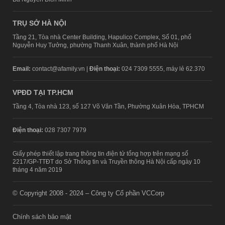
TRỤ SỞ HÀ NỘI
Tầng 21, Tòa nhà Center Building, Hapulico Complex, Số 01, phố
Nguyễn Huy Tưởng, phường Thanh Xuân, thành phố Hà Nội
Email:
contact@afamily.vn |
Điện thoại:
024 7309 5555, máy lẻ 62.370
VPĐD TẠI TP.HCM
Tầng 4, Tòa nhà 123, số 127 Võ Văn Tần, Phường Xuân Hòa, TPHCM
Điện thoại:
028 7307 7979
Giấy phép thiết lập trang thông tin điện tử tổng hợp trên mạng số
2217/GP-TTĐT do Sở Thông tin và Truyền thông Hà Nội cấp ngày 10
tháng 4 năm 2019
© Copyright 2008 - 2024 – Công ty Cổ phần VCCorp
Chính sách bảo mật