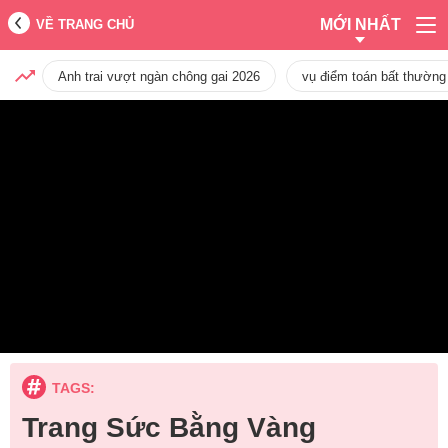
MỚI NHẤT
VỀ TRANG CHỦ
Anh trai vượt ngàn chông gai 2026
vụ điểm toán bất thường
TAGS:
Trang Sức Bằng Vàng