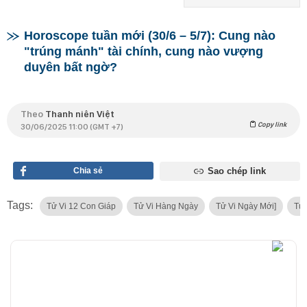
Horoscope tuần mới (30/6 – 5/7): Cung nào
"trúng mánh" tài chính, cung nào vượng
duyên bất ngờ?
Theo
Thanh niên Việt
Copy link
30/06/2025 11:00 (GMT +7)
Chia sẻ
Sao chép link
Tags:
Tử Vi 12 Con Giáp
Tử Vi Hàng Ngày
Tử Vi Ngày Mới]
Tử 