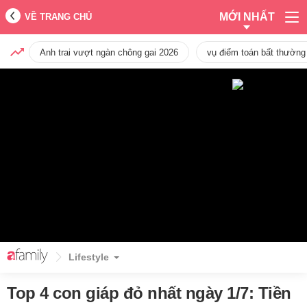
MỚI NHẤT
VỀ TRANG CHỦ
Anh trai vượt ngàn chông gai 2026
vụ điểm toán bất thường
Lifestyle
Top 4 con giáp đỏ nhất ngày 1/7: Tiền