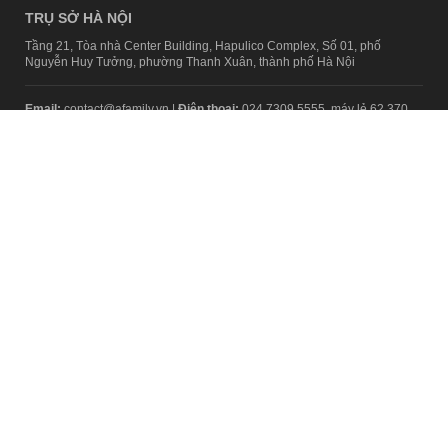
TRỤ SỞ HÀ NỘI
Tầng 21, Tòa nhà Center Building, Hapulico Complex, Số 01, phố
Nguyễn Huy Tưởng, phường Thanh Xuân, thành phố Hà Nội
Email:
contact@afamily.vn |
Điện thoại:
024 7309 5555, máy lẻ 62.370
VPĐD TẠI TP.HCM
Tầng 4, Tòa nhà 123, số 127 Võ Văn Tần, Phường Xuân Hòa, TPHCM
Điện thoại:
028 7307 7979
Giấy phép thiết lập trang thông tin điện tử tổng hợp trên mạng số
2217/GP-TTĐT do Sở Thông tin và Truyền thông Hà Nội cấp ngày 10
tháng 4 năm 2019
© Copyright 2008 - 2024 – Công ty Cổ phần VCCorp
Chính sách bảo mật