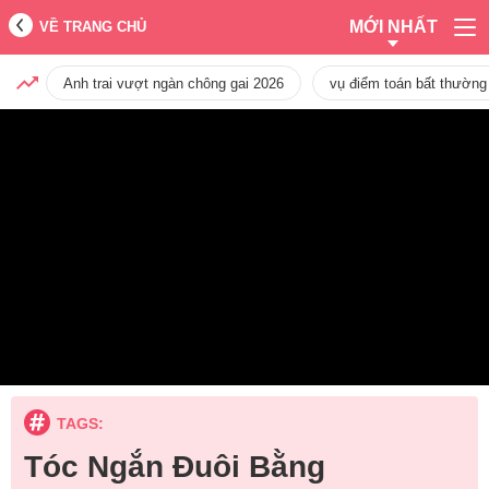
MỚI NHẤT
VỀ TRANG CHỦ
Anh trai vượt ngàn chông gai 2026
vụ điểm toán bất thường
TAGS:
Tóc Ngắn Đuôi Bằng