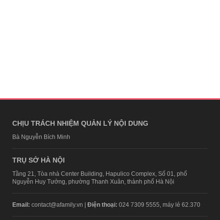
CHỊU TRÁCH NHIỆM QUẢN LÝ NỘI DUNG
Bà Nguyễn Bích Minh
TRỤ SỞ HÀ NỘI
Tầng 21, Tòa nhà Center Building, Hapulico Complex, Số 01, phố
Nguyễn Huy Tưởng, phường Thanh Xuân, thành phố Hà Nội
Email:
contact@afamily.vn |
Điện thoại:
024 7309 5555, máy lẻ 62.370