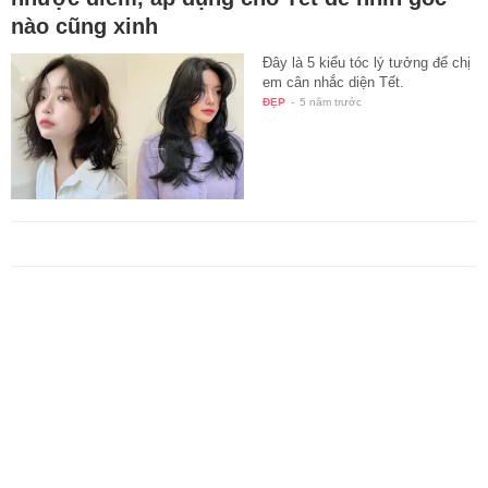
nào cũng xinh
Đây là 5 kiểu tóc lý tưởng để chị
em cân nhắc diện Tết.
ĐẸP
-
5 năm trước