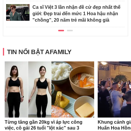
Ca sĩ Việt 3 lần nhận đề cử đẹp nhất thế
giới: Đẹp trai đến mức 1 Hoa hậu nhận
"chồng", 20 năm trẻ mãi không già
TIN NỔI BẬT AFAMILY
Từng tăng gần 20kg vì áp lực công
Khung cảnh gi
việc, cô gái 26 tuổi "lột xác" sau 3
Huấn Hoa Hồng