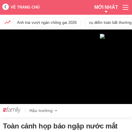
MỚI NHẤT
VỀ TRANG CHỦ
Anh trai vượt ngàn chông gai 2026
vụ điểm toán bất thường
Hậu trường
Toàn cảnh họp báo ngập nước mắt