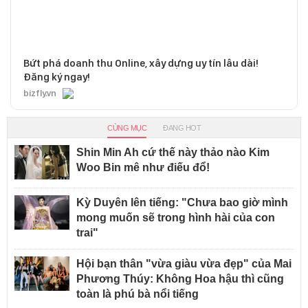
Bứt phá doanh thu Online, xây dựng uy tín lâu dài!
Đăng ký ngay!
bizfly.vn
CÙNG MỤC
ĐANG HOT
Shin Min Ah cứ thế này thảo nào Kim
Woo Bin mê như điếu đổ!
Kỳ Duyên lên tiếng: "Chưa bao giờ mình
mong muốn sẽ trong hình hài của con
trai"
Hội bạn thân "vừa giàu vừa đẹp" của Mai
Phương Thúy: Không Hoa hậu thì cũng
toàn là phú bà nổi tiếng