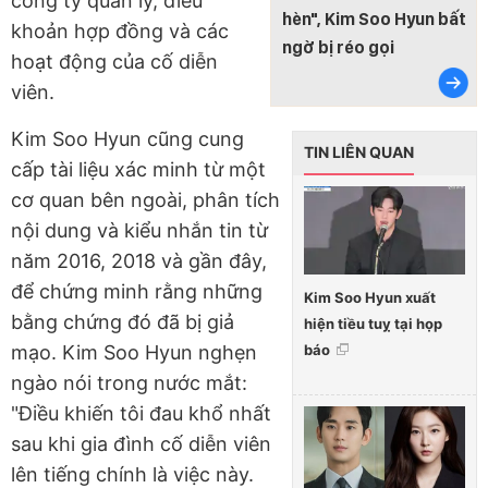
công ty quản lý, điều
hèn", Kim Soo Hyun bất
khoản hợp đồng và các
ngờ bị réo gọi
hoạt động của cố diễn
viên.
Kim Soo Hyun cũng cung
TIN LIÊN QUAN
cấp tài liệu xác minh từ một
cơ quan bên ngoài, phân tích
nội dung và kiểu nhắn tin từ
năm 2016, 2018 và gần đây,
để chứng minh rằng những
Kim Soo Hyun xuất
bằng chứng đó đã bị giả
hiện tiều tuỵ tại họp
báo
mạo. Kim Soo Hyun nghẹn
ngào nói trong nước mắt:
"Điều khiến tôi đau khổ nhất
sau khi gia đình cố diễn viên
lên tiếng chính là việc này.