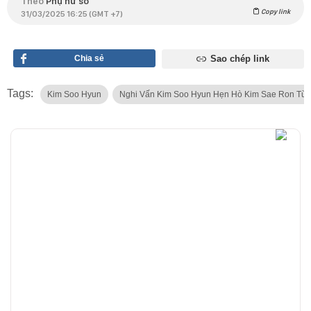
Theo
Phụ nữ số
Copy link
31/03/2025 16:25 (GMT +7)
Chia sẻ
Sao chép link
Tags:
Kim Soo Hyun
Nghi Vấn Kim Soo Hyun Hẹn Hò Kim Sae Ron Từ L