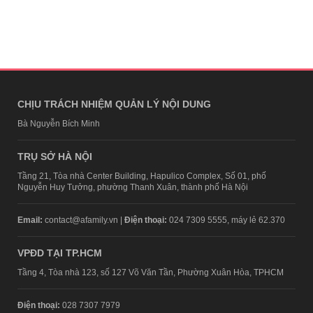
CHỊU TRÁCH NHIỆM QUẢN LÝ NỘI DUNG
Bà Nguyễn Bích Minh
TRỤ SỞ HÀ NỘI
Tầng 21, Tòa nhà Center Building, Hapulico Complex, Số 01, phố
Nguyễn Huy Tưởng, phường Thanh Xuân, thành phố Hà Nội
Email:
contact@afamily.vn |
Điện thoại:
024 7309 5555, máy lẻ 62.370
VPĐD TẠI TP.HCM
Tầng 4, Tòa nhà 123, số 127 Võ Văn Tần, Phường Xuân Hòa, TPHCM
Điện thoại:
028 7307 7979