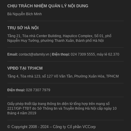
CHỊU TRÁCH NHIỆM QUẢN LÝ NỘI DUNG
Bà Nguyễn Bích Minh
TRỤ SỞ HÀ NỘI
Tầng 21, Tòa nhà Center Building, Hapulico Complex, Số 01, phố
Nguyễn Huy Tưởng, phường Thanh Xuân, thành phố Hà Nội
Email:
contact@afamily.vn |
Điện thoại:
024 7309 5555, máy lẻ 62.370
VPĐD TẠI TP.HCM
Tầng 4, Tòa nhà 123, số 127 Võ Văn Tần, Phường Xuân Hòa, TPHCM
Điện thoại:
028 7307 7979
Giấy phép thiết lập trang thông tin điện tử tổng hợp trên mạng số
2217/GP-TTĐT do Sở Thông tin và Truyền thông Hà Nội cấp ngày 10
tháng 4 năm 2019
© Copyright 2008 - 2024 – Công ty Cổ phần VCCorp