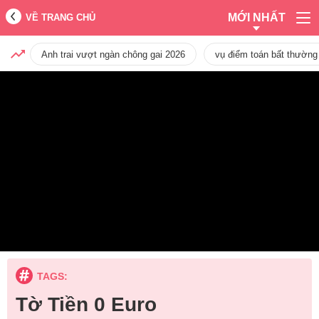
MỚI NHẤT
VỀ TRANG CHỦ
Anh trai vượt ngàn chông gai 2026
vụ điểm toán bất thường
TAGS:
Tờ Tiền 0 Euro