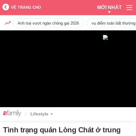
MỚI NHẤT
VỀ TRANG CHỦ
Anh trai vượt ngàn chông gai 2026
vụ điểm toán bất thường
Lifestyle
Tình trạng quán Lòng Chát ở trung