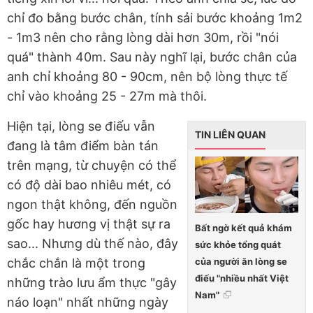
chỉ đo bằng bước chân, tính sải bước khoảng 1m2
- 1m3 nên cho rằng lòng dài hơn 30m, rồi "nói
quá" thành 40m. Sau này nghĩ lại, bước chân của
anh chỉ khoảng 80 - 90cm, nên bộ lòng thực tế
chỉ vào khoảng 25 - 27m mà thôi.
Hiện tại, lòng se điếu vẫn
TIN LIÊN QUAN
đang là tâm điểm bàn tán
trên mạng, từ chuyện có thể
có độ dài bao nhiêu mét, có
ngon thật không, đến nguồn
gốc hay hương vị thật sự ra
Bất ngờ kết quả khám
sao... Nhưng dù thế nào, đây
sức khỏe tổng quát
của người ăn lòng se
chắc chắn là một trong
điếu "nhiều nhất Việt
những trào lưu ẩm thực "gây
Nam"
náo loạn" nhất những ngày