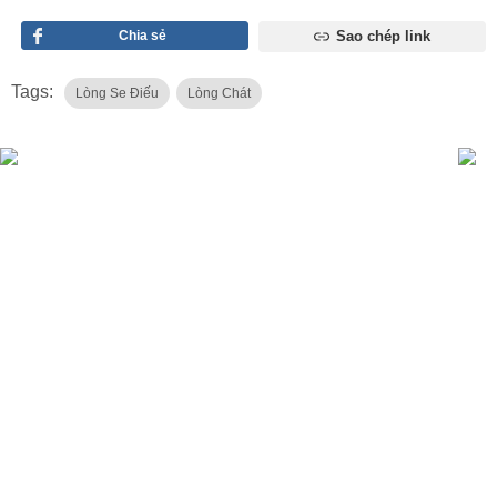
Chia sẻ
Sao chép link
Tags:
Lòng Se Điếu
Lòng Chát