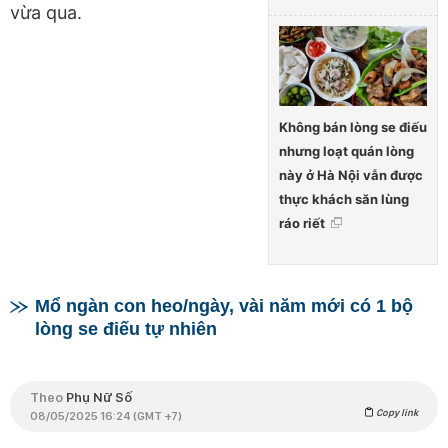
vừa qua.
Không bán lòng se điếu
nhưng loạt quán lòng
này ở Hà Nội vẫn được
thực khách săn lùng
ráo riết
Mổ ngàn con heo/ngày, vài năm mới có 1 bộ
lòng se điếu tự nhiên
Theo
Phụ Nữ Số
Copy link
08/05/2025 16:24 (GMT +7)