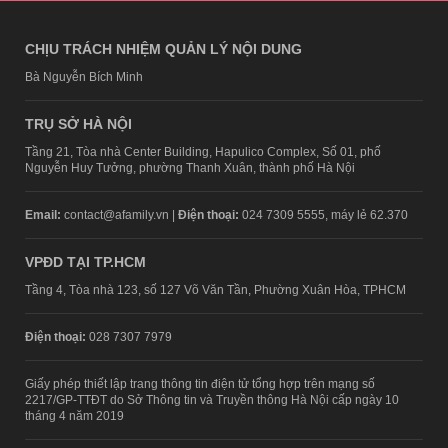
CHỊU TRÁCH NHIỆM QUẢN LÝ NỘI DUNG
Bà Nguyễn Bích Minh
TRỤ SỞ HÀ NỘI
Tầng 21, Tòa nhà Center Building, Hapulico Complex, Số 01, phố
Nguyễn Huy Tưởng, phường Thanh Xuân, thành phố Hà Nội
Email:
contact@afamily.vn |
Điện thoại:
024 7309 5555, máy lẻ 62.370
VPĐD TẠI TP.HCM
Tầng 4, Tòa nhà 123, số 127 Võ Văn Tần, Phường Xuân Hòa, TPHCM
Điện thoại:
028 7307 7979
Giấy phép thiết lập trang thông tin điện tử tổng hợp trên mạng số
2217/GP-TTĐT do Sở Thông tin và Truyền thông Hà Nội cấp ngày 10
tháng 4 năm 2019