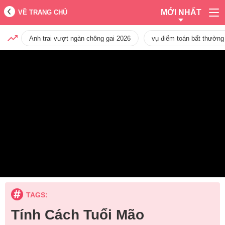
MỚI NHẤT
VỀ TRANG CHỦ
Anh trai vượt ngàn chông gai 2026
vụ điểm toán bất thường
TAGS:
Tính Cách Tuổi Mão