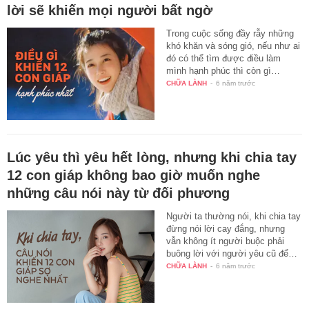
lời sẽ khiến mọi người bất ngờ
Trong cuộc sống đầy rẫy những
khó khăn và sóng gió, nếu như ai
đó có thể tìm được điều làm
mình hạnh phúc thì còn gì…
CHỮA LÀNH
-
6 năm trước
Lúc yêu thì yêu hết lòng, nhưng khi chia tay
12 con giáp không bao giờ muốn nghe
những câu nói này từ đối phương
Người ta thường nói, khi chia tay
đừng nói lời cay đắng, nhưng
vẫn không ít người buộc phải
buông lời với người yêu cũ để…
CHỮA LÀNH
-
6 năm trước