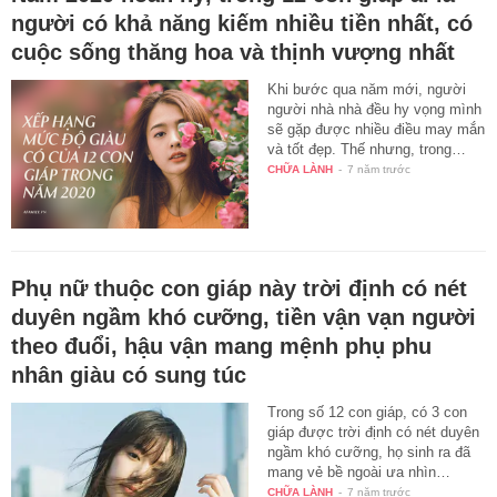
người có khả năng kiếm nhiều tiền nhất, có
cuộc sống thăng hoa và thịnh vượng nhất
Khi bước qua năm mới, người
người nhà nhà đều hy vọng mình
sẽ gặp được nhiều điều may mắn
và tốt đẹp. Thế nhưng, trong…
CHỮA LÀNH
-
7 năm trước
Phụ nữ thuộc con giáp này trời định có nét
duyên ngầm khó cưỡng, tiền vận vạn người
theo đuổi, hậu vận mang mệnh phụ phu
nhân giàu có sung túc
Trong số 12 con giáp, có 3 con
giáp được trời định có nét duyên
ngầm khó cưỡng, họ sinh ra đã
mang vẻ bề ngoài ưa nhìn…
CHỮA LÀNH
-
7 năm trước