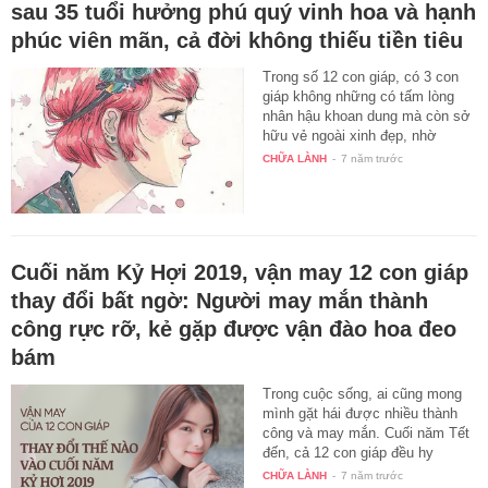
sau 35 tuổi hưởng phú quý vinh hoa và hạnh
phúc viên mãn, cả đời không thiếu tiền tiêu
Trong số 12 con giáp, có 3 con
giáp không những có tấm lòng
nhân hậu khoan dung mà còn sở
hữu vẻ ngoài xinh đẹp, nhờ
vậy…
CHỮA LÀNH
-
7 năm trước
Cuối năm Kỷ Hợi 2019, vận may 12 con giáp
thay đổi bất ngờ: Người may mắn thành
công rực rỡ, kẻ gặp được vận đào hoa đeo
bám
Trong cuộc sống, ai cũng mong
mình gặt hái được nhiều thành
công và may mắn. Cuối năm Tết
đến, cả 12 con giáp đều hy
vọng…
CHỮA LÀNH
-
7 năm trước