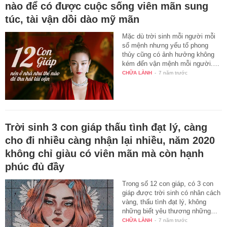
nào để có được cuộc sống viên mãn sung
túc, tài vận dồi dào mỹ mãn
Mặc dù trời sinh mỗi người mỗi
số mệnh nhưng yếu tố phong
thủy cũng có ảnh hưởng không
kém đến vận mệnh mỗi người.…
CHỮA LÀNH
-
7 năm trước
Trời sinh 3 con giáp thấu tình đạt lý, càng
cho đi nhiều càng nhận lại nhiều, năm 2020
không chỉ giàu có viên mãn mà còn hạnh
phúc đủ đầy
Trong số 12 con giáp, có 3 con
giáp được trời sinh có nhân cách
vàng, thấu tình đạt lý, không
những biết yêu thương những…
CHỮA LÀNH
-
7 năm trước