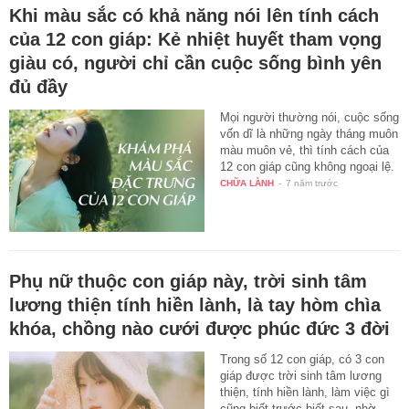
Khi màu sắc có khả năng nói lên tính cách
của 12 con giáp: Kẻ nhiệt huyết tham vọng
giàu có, người chỉ cần cuộc sống bình yên
đủ đầy
Mọi người thường nói, cuộc sống
vốn dĩ là những ngày tháng muôn
màu muôn vẻ, thì tính cách của
12 con giáp cũng không ngoại lệ.
CHỮA LÀNH
-
7 năm trước
Phụ nữ thuộc con giáp này, trời sinh tâm
lương thiện tính hiền lành, là tay hòm chìa
khóa, chồng nào cưới được phúc đức 3 đời
Trong số 12 con giáp, có 3 con
giáp được trời sinh tâm lương
thiện, tính hiền lành, làm việc gì
cũng biết trước biết sau, nhờ