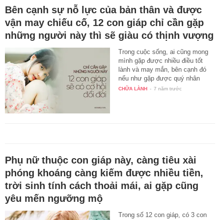
Bên cạnh sự nỗ lực của bản thân và được
vận may chiếu cố, 12 con giáp chỉ cần gặp
những người này thì sẽ giàu có thịnh vượng
Trong cuộc sống, ai cũng mong
mình gặp được nhiều điều tốt
lành và may mắn, bên cạnh đó
nếu như gặp được quý nhân
thì…
CHỮA LÀNH
-
7 năm trước
Phụ nữ thuộc con giáp này, càng tiêu xài
phóng khoáng càng kiếm được nhiều tiền,
trời sinh tính cách thoải mái, ai gặp cũng
yêu mến ngưỡng mộ
Trong số 12 con giáp, có 3 con