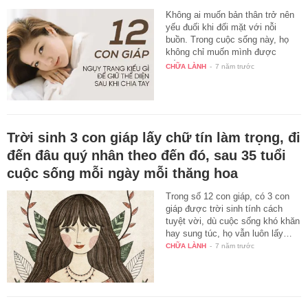
Không ai muốn bản thân trở nên
yếu đuối khi đối mặt với nỗi
buồn. Trong cuộc sống này, họ
không chỉ muốn mình được
sống…
CHỮA LÀNH
-
7 năm trước
Trời sinh 3 con giáp lấy chữ tín làm trọng, đi
đến đâu quý nhân theo đến đó, sau 35 tuổi
cuộc sống mỗi ngày mỗi thăng hoa
Trong số 12 con giáp, có 3 con
giáp được trời sinh tính cách
tuyệt vời, dù cuộc sống khó khăn
hay sung túc, họ vẫn luôn lấy…
CHỮA LÀNH
-
7 năm trước