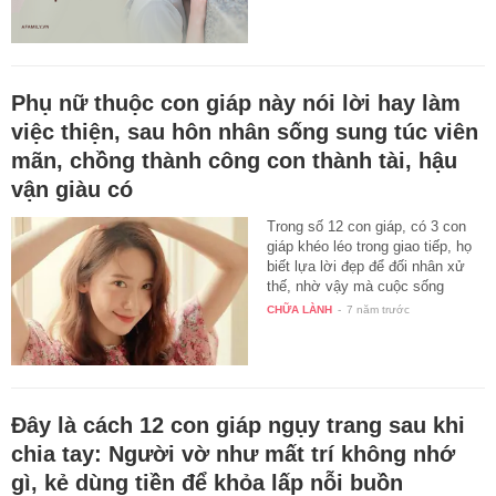
Phụ nữ thuộc con giáp này nói lời hay làm
việc thiện, sau hôn nhân sống sung túc viên
mãn, chồng thành công con thành tài, hậu
vận giàu có
Trong số 12 con giáp, có 3 con
giáp khéo léo trong giao tiếp, họ
biết lựa lời đẹp để đối nhân xử
thế, nhờ vậy mà cuộc sống
luôn…
CHỮA LÀNH
-
7 năm trước
Đây là cách 12 con giáp ngụy trang sau khi
chia tay: Người vờ như mất trí không nhớ
gì, kẻ dùng tiền để khỏa lấp nỗi buồn