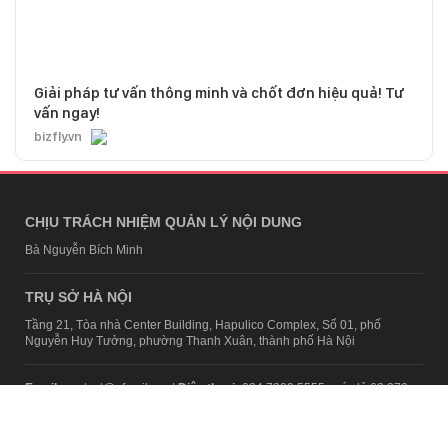
Giải pháp tư vấn thông minh và chốt đơn hiệu quả! Tư
vấn ngay!
bizfly.vn
CHỊU TRÁCH NHIỆM QUẢN LÝ NỘI DUNG
Bà Nguyễn Bích Minh
TRỤ SỞ HÀ NỘI
Tầng 21, Tòa nhà Center Building, Hapulico Complex, Số 01, phố
Nguyễn Huy Tưởng, phường Thanh Xuân, thành phố Hà Nội
Email:
contact@afamily.vn |
Điện thoại:
024 7309 5555, máy lẻ 62.370
VPĐD TẠI TP.HCM