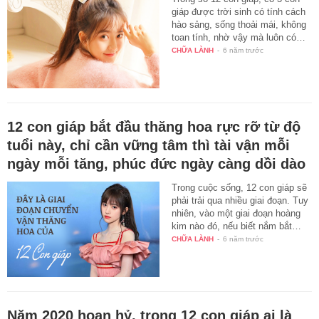
giáp được trời sinh có tính cách
hào sảng, sống thoải mái, không
toan tính, nhờ vậy mà luôn có…
CHỮA LÀNH
-
6 năm trước
12 con giáp bắt đầu thăng hoa rực rỡ từ độ
tuổi này, chỉ cần vững tâm thì tài vận mỗi
ngày mỗi tăng, phúc đức ngày càng dồi dào
Trong cuộc sống, 12 con giáp sẽ
phải trải qua nhiều giai đoạn. Tuy
nhiên, vào một giai đoạn hoàng
kim nào đó, nếu biết nắm bắt…
CHỮA LÀNH
-
6 năm trước
Năm 2020 hoan hỷ, trong 12 con giáp ai là