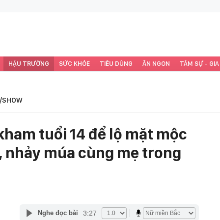
HẬU TRƯỜNG
SỨC KHỎE
TIÊU DÙNG
ĂN NGON
TÂM SỰ - GIA
/SHOW
kham tuổi 14 để lộ mặt mộc
ỡ, nhảy múa cùng mẹ trong
3:27
Nghe đọc bài