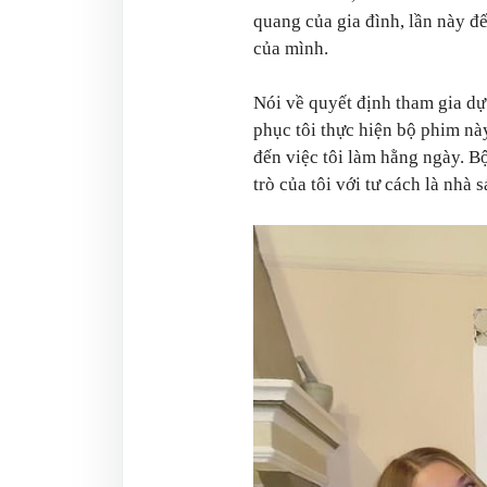
quang của gia đình, lần này đ
của mình.
Nói về quyết định tham gia dự 
phục tôi thực hiện bộ phim này
đến việc tôi làm hằng ngày. Bộ
trò của tôi với tư cách là nhà 