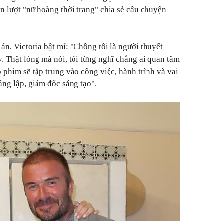
ến lượt "nữ hoàng thời trang" chia sẻ câu chuyện
án, Victoria bật mí: "Chồng tôi là người thuyết
. Thật lòng mà nói, tôi từng nghĩ chẳng ai quan tâm
 phim sẽ tập trung vào công việc, hành trình và vai
sáng lập, giám đốc sáng tạo".