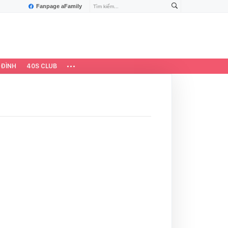
Fanpage aFamily
 ĐÌNH
40S CLUB