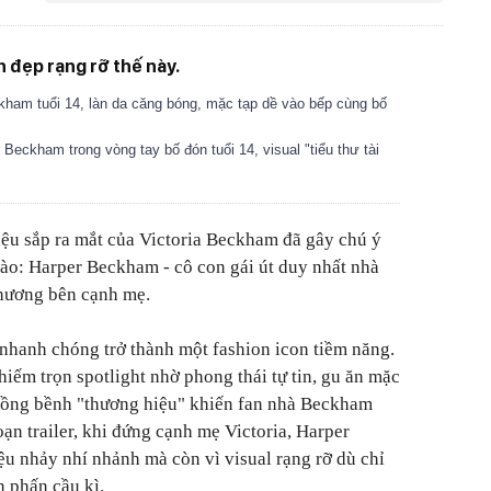
 đẹp rạng rỡ thế này.
ham tuổi 14, làn da căng bóng, mặc tạp dề vào bếp cùng bố
 Beckham trong vòng tay bố đón tuổi 14, visual "tiểu thư tài
 liệu sắp ra mắt của Victoria Beckham đã gây chú ý
gào:
Harper Beckham - cô con gái út duy nhất nhà
thương bên cạnh mẹ
.
 nhanh chóng trở thành một fashion icon tiềm năng.
hiếm trọn spotlight nhờ phong thái tự tin, gu ăn mặc
bồng bềnh "thương hiệu" khiến fan nhà Beckham
ạn trailer, khi đứng cạnh mẹ Victoria, Harper
ệu nhảy nhí nhảnh mà còn vì visual rạng rỡ dù chỉ
 phấn cầu kì.