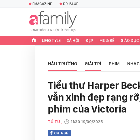
EMAGAZINE
DR. BLUE
LIFESTYLE
XÃ HỘI
ĐẸP
MẸ & BÉ
GIÁO DỤC
HẬU TRƯỜNG
GIẢI TRÍ
PHIM
NHẠC
Tiểu thư Harper Bec
vẫn xinh đẹp rạng r
phim của Victoria
TÚ TÚ ,
11:30 19/09/2025
CHIA SẺ