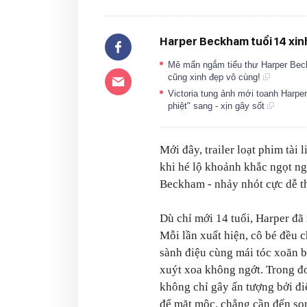
Harper Beckham tuổi 14 xinh
Mê mẩn ngắm tiểu thư Harper Beck
cũng xinh đẹp vô cùng!
Victoria tung ảnh mới toanh Harper
phiệt" sang - xịn gây sốt
Mới đây, trailer loạt phim tài
khi hé lộ khoảnh khắc ngọt n
Beckham - nhảy nhót cực dễ 
Dù chỉ mới 14 tuổi, Harper đã
Mỗi lần xuất hiện, cô bé đều c
sành điệu cùng mái tóc xoăn 
xuýt xoa không ngớt. Trong đo
không chỉ gây ấn tượng bởi đi
để mặt mộc, chẳng cần đến son