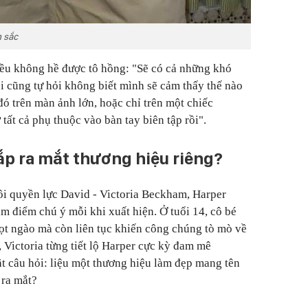
n sắc
đều
không hề được tô hồng
: "Sẽ có cả những khó
i cũng tự hỏi không biết mình sẽ cảm thấy thế nào
đó trên màn ảnh lớn, hoặc chỉ trên một chiếc
 tất cả phụ thuộc vào bàn tay biên tập rồi".
p ra mắt thương hiệu riêng?
ôi quyền lực David - Victoria Beckham, Harper
m điểm chú ý mỗi khi xuất hiện. Ở tuổi 14, cô bé
gọt ngào mà còn liên tục khiến công chúng tò mò về
 Victoria từng tiết lộ Harper cực kỳ đam mê
ặt câu hỏi: liệu một thương hiệu làm đẹp mang tên
 ra mắt?