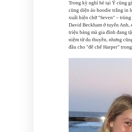
Trong kỳ nghỉ hè tại Ý cùng g
cùng diện áo hoodie trắng in l
xuất hiện chữ "Seven" – trùng
David Beckham ở tuyển Anh, đồ
triệu bảng mà gia đình đang t
niệm từ du thuyền, nhưng cũng
đầu cho "đế chế Harper" trong 