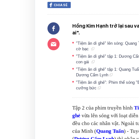
CHIA SẺ
Hồng Kim Hạnh trở lại sau v
ai".
"Tiệm ăn dì ghẻ" lên sóng: Quang T
cờ bạc
"Tiệm ăn dì ghẻ" tập 1: Dương Cẩm
con gái
"Tiệm ăn dì ghẻ" tập 1: Quang Tuấn
Dương Cẩm Lynh
"Tiệm ăn dì ghẻ": Phim thế sóng 
cưỡng bức
Tập 2 của phim truyền hình
Ti
ghẻ
vừa lên sóng với loạt diễn
đều cho các nhân vật. Ngoài t
của Minh (
Quang Tuấn
) - Tu
(
Dương Cẩm Lynh
) thì nhân 