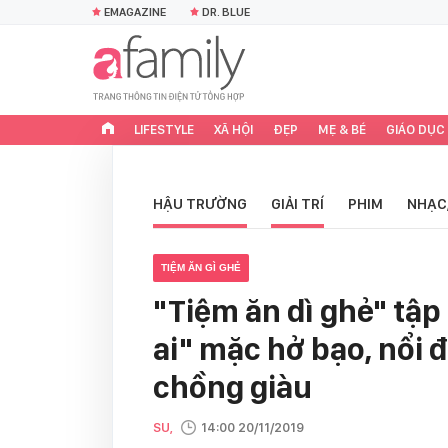
EMAGAZINE
DR. BLUE
LIFESTYLE
XÃ HỘI
ĐẸP
MẸ & BÉ
GIÁO DỤC
HẬU TRƯỜNG
GIẢI TRÍ
PHIM
NHẠC
TIỆM ĂN GÌ GHẺ
"Tiệm ăn dì ghẻ" tậ
ai" mặc hở bạo, nổi đ
chồng giàu
SU,
14:00 20/11/2019