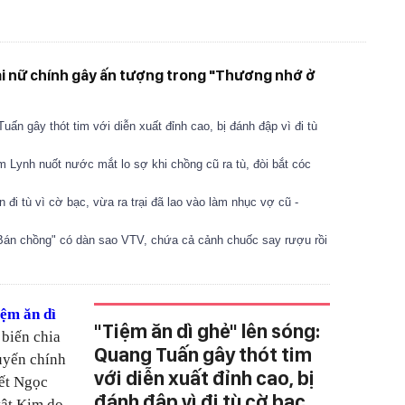
ai nữ chính gây ấn tượng trong "Thương nhớ ở
uấn gây thót tim với diễn xuất đỉnh cao, bị đánh đập vì đi tù
 Lynh nuốt nước mắt lo sợ khi chồng cũ ra tù, đòi bắt cóc
 đi tù vì cờ bạc, vừa ra trại đã lao vào làm nhục vợ cũ -
"Bán chồng" có dàn sao VTV, chứa cả cảnh chuốc say rượu rồi
ệm ăn dì
"Tiệm ăn dì ghẻ" lên sóng:
 biến chia
Quang Tuấn gây thót tim
uyến chính
với diễn xuất đỉnh cao, bị
yết Ngọc
đánh đập vì đi tù cờ bạc
vật Kim do