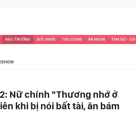
HẬU TRƯỜNG
SỨC KHỎE
TIÊU DÙNG
ĂN NGON
TÂM SỰ - GIA
/SHOW
p 2: Nữ chính "Thương nhớ ở
iên khi bị nói bất tài, ăn bám