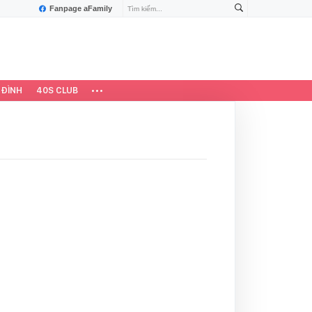
Fanpage aFamily
 ĐÌNH
40S CLUB