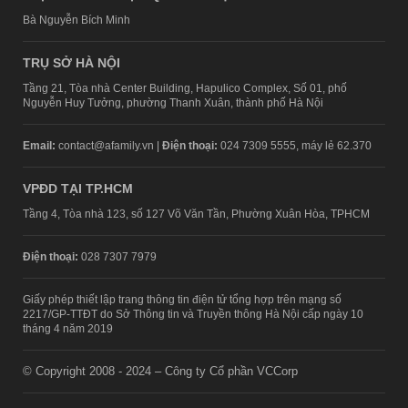
Bà Nguyễn Bích Minh
TRỤ SỞ HÀ NỘI
Tầng 21, Tòa nhà Center Building, Hapulico Complex, Số 01, phố
Nguyễn Huy Tưởng, phường Thanh Xuân, thành phố Hà Nội
Email:
contact@afamily.vn |
Điện thoại:
024 7309 5555, máy lẻ 62.370
VPĐD TẠI TP.HCM
Tầng 4, Tòa nhà 123, số 127 Võ Văn Tần, Phường Xuân Hòa, TPHCM
Điện thoại:
028 7307 7979
Giấy phép thiết lập trang thông tin điện tử tổng hợp trên mạng số
2217/GP-TTĐT do Sở Thông tin và Truyền thông Hà Nội cấp ngày 10
tháng 4 năm 2019
© Copyright 2008 - 2024 – Công ty Cổ phần VCCorp