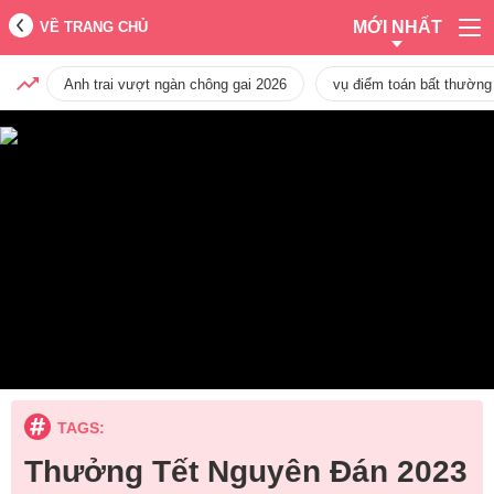
MỚI NHẤT
VỀ TRANG CHỦ
Anh trai vượt ngàn chông gai 2026
vụ điểm toán bất thường
TAGS:
Thưởng Tết Nguyên Đán 2023