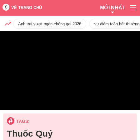
MỚI NHẤT
VỀ TRANG CHỦ
Anh trai vượt ngàn chông gai 2026
vụ điểm toán bất thường
TAGS:
Thuốc Quý