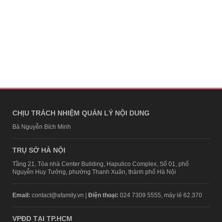
CHỊU TRÁCH NHIỆM QUẢN LÝ NỘI DUNG
Bà Nguyễn Bích Minh
TRỤ SỞ HÀ NỘI
Tầng 21, Tòa nhà Center Building, Hapulico Complex, Số 01, phố
Nguyễn Huy Tưởng, phường Thanh Xuân, thành phố Hà Nội
Email:
contact@afamily.vn |
Điện thoại:
024 7309 5555, máy lẻ 62.370
VPĐD TẠI TP.HCM