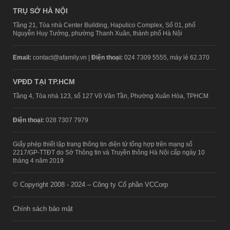
TRỤ SỞ HÀ NỘI
Tầng 21, Tòa nhà Center Building, Hapulico Complex, Số 01, phố
Nguyễn Huy Tưởng, phường Thanh Xuân, thành phố Hà Nội
Email:
contact@afamily.vn |
Điện thoại:
024 7309 5555, máy lẻ 62.370
VPĐD TẠI TP.HCM
Tầng 4, Tòa nhà 123, số 127 Võ Văn Tần, Phường Xuân Hòa, TPHCM
Điện thoại:
028 7307 7979
Giấy phép thiết lập trang thông tin điện tử tổng hợp trên mạng số
2217/GP-TTĐT do Sở Thông tin và Truyền thông Hà Nội cấp ngày 10
tháng 4 năm 2019
© Copyright 2008 - 2024 – Công ty Cổ phần VCCorp
Chính sách bảo mật