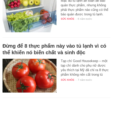
Mặc dù tủ lạnh an toàn để bảo
quản thực phẩm, nhưng không
phải thực phẩm nào cũng có thể
bảo quản được trong tủ lạnh.
SỨC KHỎE
-
6 năm trước
Đừng để 8 thực phẩm này vào tủ lạnh vì có
thể khiến nó biến chất và sinh độc
Tạp chí Good Housekeep – một
tạp chí dành cho phụ nữ được
yêu thích tại Mỹ đã chỉ ra 8 thực
phẩm không nên cất trong tủ
lạnh…
SỨC KHỎE
-
7 năm trước