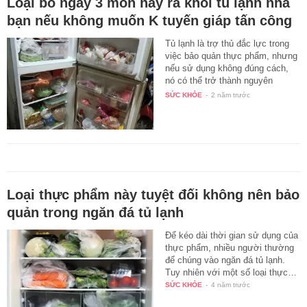
Loại bỏ ngay 3 món này ra khỏi tủ lạnh nhà
bạn nếu không muốn K tuyến giáp tấn công
Tủ lạnh là trợ thủ đắc lực trong
việc bảo quản thực phẩm, nhưng
nếu sử dụng không đúng cách,
nó có thể trở thành nguyên
nhân…
SỨC KHỎE
-
2 năm trước
Loại thực phẩm này tuyệt đối không nên bảo
quản trong ngăn đá tủ lạnh
Để kéo dài thời gian sử dụng của
thực phẩm, nhiều người thường
để chúng vào ngăn đá tủ lạnh.
Tuy nhiên với một số loại thực…
SỨC KHỎE
-
4 năm trước