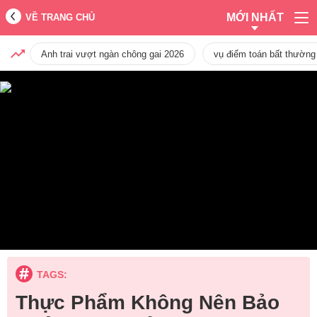
MỚI NHẤT
VỀ TRANG CHỦ
Anh trai vượt ngàn chông gai 2026
vụ điểm toán bất thường
TAGS:
Thực Phẩm Không Nên Bảo