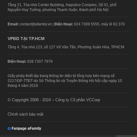
Tầng 21, Tòa nhà Center Building, Hapulico Complex, Số 01, phố
Nguyễn Huy Tưởng, phường Thanh Xuân, thành phố Hà Nội
Email:
contact@afamily.vn |
Điện thoại:
024 7309 5555, máy lẻ 62.370
VPĐD TẠI TP.HCM
Tầng 4, Tòa nhà 123, số 127 Võ Văn Tần, Phường Xuân Hòa, TPHCM
Điện thoại:
028 7307 7979
Giấy phép thiết lập trang thông tin điện tử tổng hợp trên mạng số
2217/GP-TTĐT do Sở Thông tin và Truyền thông Hà Nội cấp ngày 10
tháng 4 năm 2019
© Copyright 2008 - 2024 – Công ty Cổ phần VCCorp
Chính sách bảo mật
Fanpage aFamily