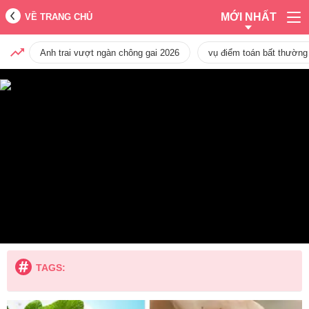
MỚI NHẤT
VỀ TRANG CHỦ
Anh trai vượt ngàn chông gai 2026
vụ điểm toán bất thường
TAGS: