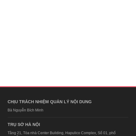
CHỊU TRÁCH NHIỆM QUẢN LÝ NỘI DUNG
Bà Nguyễn Bích Minh
TRỤ SỞ HÀ NỘI
Tầng 21, Tòa nhà Center Building, Hapulico Complex, Số 01, phố