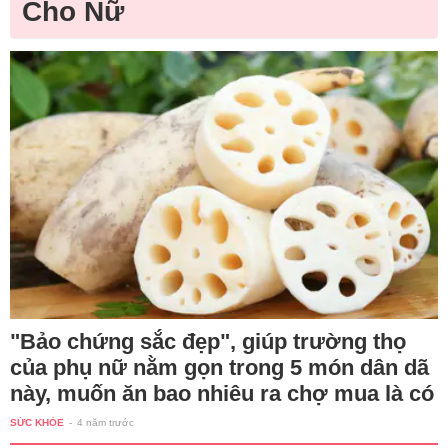
Cho Nữ
"Bảo chứng sắc đẹp", giúp trường thọ
của phụ nữ nằm gọn trong 5 món dân dã
này, muốn ăn bao nhiêu ra chợ mua là có
SỨC KHỎE
-
4 năm trước