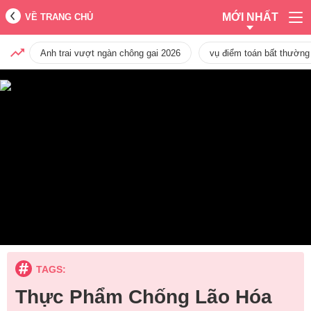
MỚI NHẤT
VỀ TRANG CHỦ
Anh trai vượt ngàn chông gai 2026
vụ điểm toán bất thường
TAGS:
Thực Phẩm Chống Lão Hóa