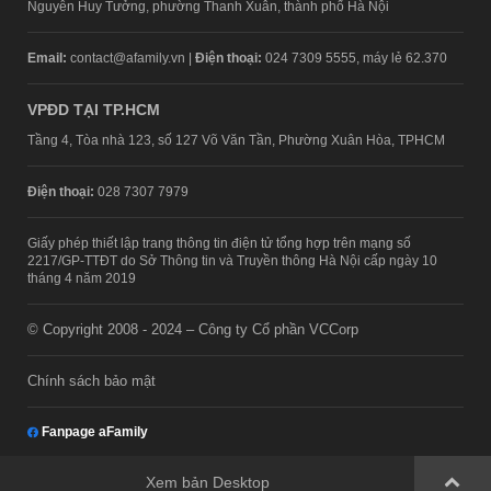
Nguyễn Huy Tưởng, phường Thanh Xuân, thành phố Hà Nội
Email:
contact@afamily.vn |
Điện thoại:
024 7309 5555, máy lẻ 62.370
VPĐD TẠI TP.HCM
Tầng 4, Tòa nhà 123, số 127 Võ Văn Tần, Phường Xuân Hòa, TPHCM
Điện thoại:
028 7307 7979
Giấy phép thiết lập trang thông tin điện tử tổng hợp trên mạng số
2217/GP-TTĐT do Sở Thông tin và Truyền thông Hà Nội cấp ngày 10
tháng 4 năm 2019
© Copyright 2008 - 2024 – Công ty Cổ phần VCCorp
Chính sách bảo mật
Fanpage aFamily
Xem bản Desktop