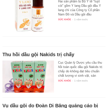
Hai sản phẩm bị Bộ Y tế "tuýt
còi" gồm Y lang Dầu gội đầu Y
lang chí của Công ty Cổ phần
Nam Đô và Dầu gội đầu
Newgi.C…
SỨC KHỎE
-
1 năm trước
Thu hồi dầu gội Nakids trị chấy
Cục Quản lý Dược yêu cầu thu
hồi toàn quốc dầu gội Nakids trị
chấy do không đạt tiêu chuẩn
chất lượng vi sinh vật, sản
xuất…
SỨC KHỎE
-
1 năm trước
Vụ dầu gội do Đoàn Di Băng quảng cáo bị