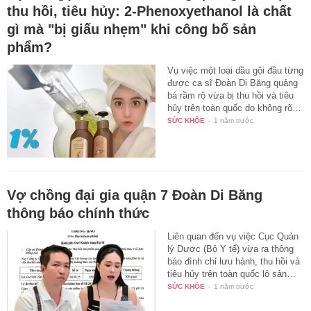
thu hồi, tiêu hủy: 2-Phenoxyethanol là chất
gì mà "bị giấu nhẹm" khi công bố sản
phẩm?
Vụ việc một loại dầu gội đầu từng
được ca sĩ Đoàn Di Băng quảng
bá rầm rộ vừa bị thu hồi và tiêu
hủy trên toàn quốc do không rõ…
SỨC KHỎE
-
1 năm trước
Vợ chồng đại gia quận 7 Đoàn Di Băng
thông báo chính thức
Liên quan đến vụ việc Cục Quản
lý Dược (Bộ Y tế) vừa ra thông
báo đình chỉ lưu hành, thu hồi và
tiêu hủy trên toàn quốc lô sản…
SỨC KHỎE
-
1 năm trước