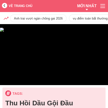
MỚI NHẤT
VỀ TRANG CHỦ
Anh trai vượt ngàn chông gai 2026
vụ điểm toán bất thường
TAGS:
Thu Hồi Dầu Gội Đầu