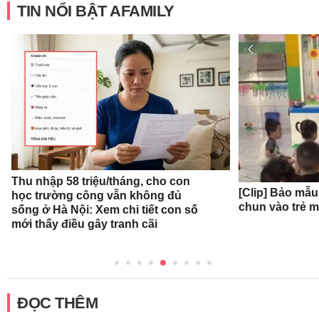
TIN NỔI BẬT AFAMILY
Thu nhập 58 triệu/tháng, cho con
[Clip] Bảo mẫ
học trường công vẫn không đủ
chun vào trẻ 
sống ở Hà Nội: Xem chi tiết con số
mới thấy điều gây tranh cãi
ĐỌC THÊM