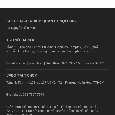
CHỊU TRÁCH NHIỆM QUẢN LÝ NỘI DUNG
Bà Nguyễn Bích Minh
TRỤ SỞ HÀ NỘI
Tầng 21, Tòa nhà Center Building, Hapulico Complex, Số 01, phố
Nguyễn Huy Tưởng, phường Thanh Xuân, thành phố Hà Nội
Email:
contact@afamily.vn |
Điện thoại:
024 7309 5555, máy lẻ 62.370
VPĐD TẠI TP.HCM
Tầng 4, Tòa nhà 123, số 127 Võ Văn Tần, Phường Xuân Hòa, TPHCM
Điện thoại:
028 7307 7979
Giấy phép thiết lập trang thông tin điện tử tổng hợp trên mạng số
2217/GP-TTĐT do Sở Thông tin và Truyền thông Hà Nội cấp ngày 10