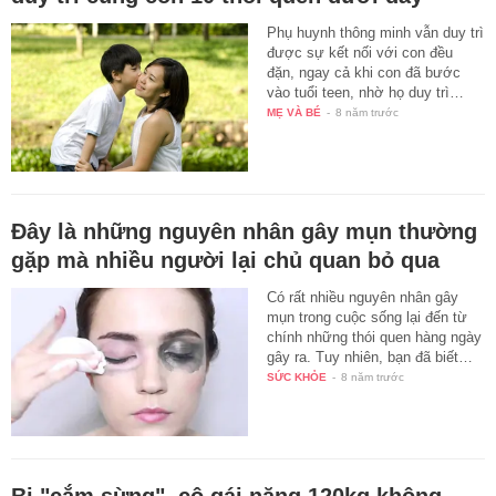
Phụ huynh thông minh vẫn duy trì
được sự kết nối với con đều
đặn, ngay cả khi con đã bước
vào tuổi teen, nhờ họ duy trì…
MẸ VÀ BÉ
-
8 năm trước
Đây là những nguyên nhân gây mụn thường
gặp mà nhiều người lại chủ quan bỏ qua
Có rất nhiều nguyên nhân gây
mụn trong cuộc sống lại đến từ
chính những thói quen hàng ngày
gây ra. Tuy nhiên, bạn đã biết…
SỨC KHỎE
-
8 năm trước
Bị "cắm sừng", cô gái nặng 120kg không