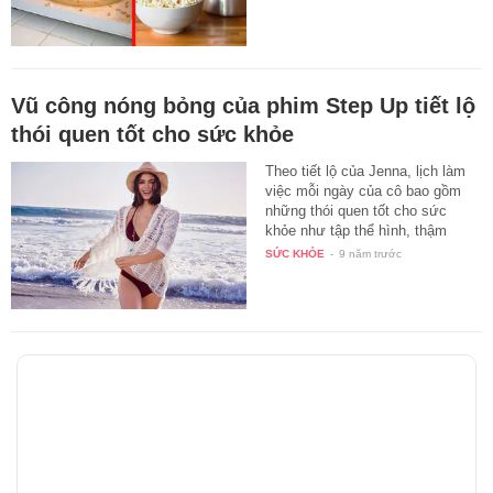
Vũ công nóng bỏng của phim Step Up tiết lộ
thói quen tốt cho sức khỏe
Theo tiết lộ của Jenna, lịch làm
việc mỗi ngày của cô bao gồm
những thói quen tốt cho sức
khỏe như tập thể hình, thậm
chí…
SỨC KHỎE
-
9 năm trước