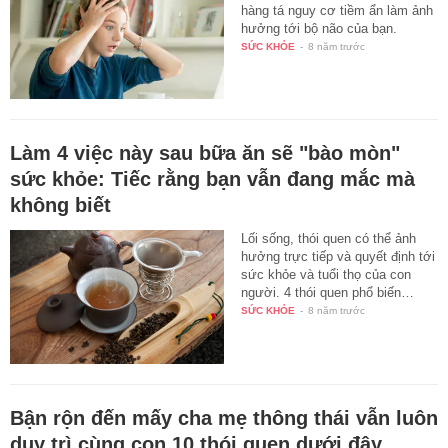
hàng tá nguy cơ tiềm ẩn làm ảnh
hưởng tới bộ não của bạn.
SỨC KHỎE
-
8 năm trước
Làm 4 việc này sau bữa ăn sẽ "bào mòn"
sức khỏe: Tiếc rằng bạn vẫn đang mắc mà
không biết
Lối sống, thói quen có thể ảnh
hưởng trực tiếp và quyết định tới
sức khỏe và tuổi thọ của con
người. 4 thói quen phổ biến…
SỨC KHỎE
-
8 năm trước
Bận rộn đến mấy cha mẹ thông thái vẫn luôn
duy trì cùng con 10 thói quen dưới đây