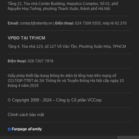
Tầng 21, Tòa nhà Center Building, Hapulico Complex, Số 01, phố
Nguyễn Huy Tưởng, phường Thanh Xuân, thành phố Hà Nội
Email:
contact@afamily.vn |
Điện thoại:
024 7309 5555, máy lẻ 62.370
VPĐD TẠI TP.HCM
Tầng 4, Tòa nhà 123, số 127 Võ Văn Tần, Phường Xuân Hòa, TPHCM
Điện thoại:
028 7307 7979
Giấy phép thiết lập trang thông tin điện tử tổng hợp trên mạng số
2217/GP-TTĐT do Sở Thông tin và Truyền thông Hà Nội cấp ngày 10
tháng 4 năm 2019
© Copyright 2008 - 2024 – Công ty Cổ phần VCCorp
Chính sách bảo mật
Fanpage aFamily