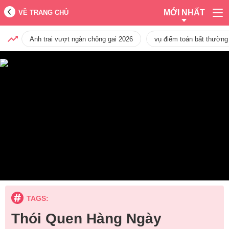
MỚI NHẤT
VỀ TRANG CHỦ
Anh trai vượt ngàn chông gai 2026
vụ điểm toán bất thường
TAGS:
Thói Quen Hàng Ngày