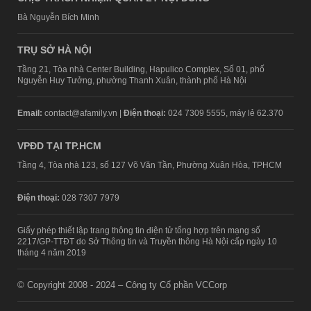
Bà Nguyễn Bích Minh
TRỤ SỞ HÀ NỘI
Tầng 21, Tòa nhà Center Building, Hapulico Complex, Số 01, phố
Nguyễn Huy Tưởng, phường Thanh Xuân, thành phố Hà Nội
Email:
contact@afamily.vn |
Điện thoại:
024 7309 5555, máy lẻ 62.370
VPĐD TẠI TP.HCM
Tầng 4, Tòa nhà 123, số 127 Võ Văn Tần, Phường Xuân Hòa, TPHCM
Điện thoại:
028 7307 7979
Giấy phép thiết lập trang thông tin điện tử tổng hợp trên mạng số
2217/GP-TTĐT do Sở Thông tin và Truyền thông Hà Nội cấp ngày 10
tháng 4 năm 2019
© Copyright 2008 - 2024 – Công ty Cổ phần VCCorp