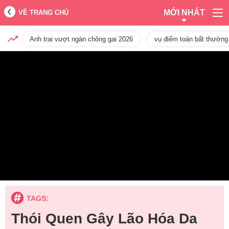
MỚI NHẤT
VỀ TRANG CHỦ
Anh trai vượt ngàn chông gai 2026
vụ điểm toán bất thường
TAGS:
Thói Quen Gây Lão Hóa Da