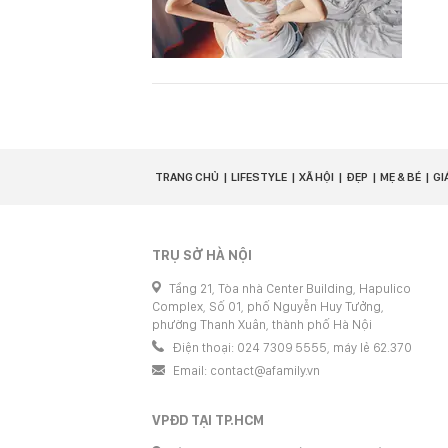
TRANG CHỦ
LIFESTYLE
XÃ HỘI
ĐẸP
MẸ & BÉ
GI
TRỤ SỞ HÀ NỘI
Tầng 21, Tòa nhà Center Building, Hapulico
Complex, Số 01, phố Nguyễn Huy Tưởng,
phường Thanh Xuân, thành phố Hà Nội
Điện thoại: 024 7309 5555, máy lẻ 62.370
Email:
contact@afamily.vn
VPĐD TẠI TP.HCM