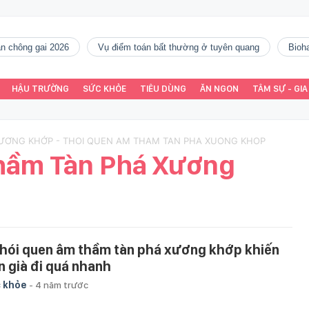
gàn chông gai 2026
vụ điểm toán bất thường ở tuyên quang
Bio
HẬU TRƯỜNG
SỨC KHỎE
TIÊU DÙNG
ĂN NGON
TÂM SỰ - GIA
XƯƠNG KHỚP - THOI QUEN AM THAM TAN PHA XUONG KHOP
hầm Tàn Phá Xương
thói quen âm thầm tàn phá xương khớp khiến
n già đi quá nhanh
 khỏe
-
4 năm trước