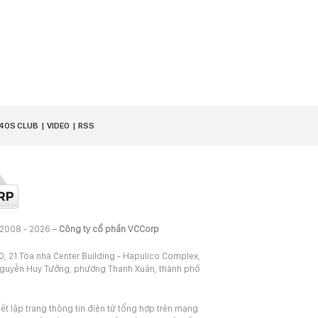
40S CLUB
VIDEO
RSS
 2008 - 2026 –
Công ty cổ phần VCCorp
20, 21 Tòa nhà Center Building - Hapulico Complex,
Nguyễn Huy Tưởng, phường Thanh Xuân, thành phố
iết lập trang thông tin điện tử tổng hợp trên mạng