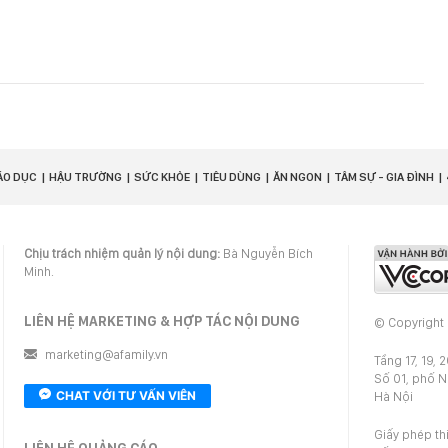
ÁO DỤC
HẬU TRƯỜNG
SỨC KHỎE
TIÊU DÙNG
ĂN NGON
TÂM SỰ - GIA ĐÌNH
Chịu trách nhiệm quản lý nội dung:
Bà Nguyễn Bích
Minh.
LIÊN HỆ MARKETING & HỢP TÁC NỘI DUNG
© Copyright
marketing@afamily.vn
Tầng 17, 19, 
Số 01, phố 
CHAT VỚI TƯ VẤN VIÊN
Hà Nội
Giấy phép th