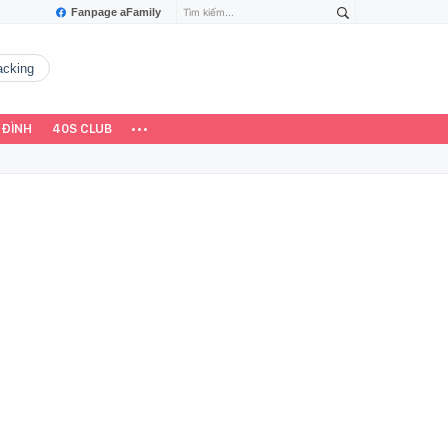
Fanpage aFamily
hacking
 ĐÌNH
40S CLUB