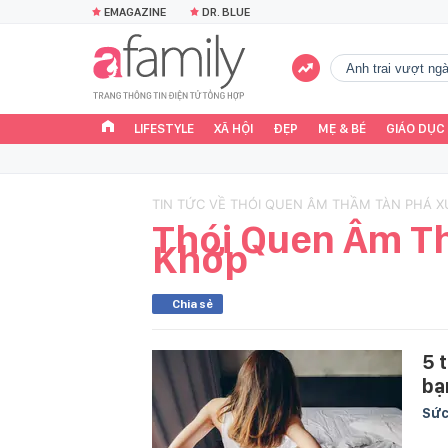
EMAGAZINE
DR. BLUE
Anh trai vượt n
LIFESTYLE
XÃ HỘI
ĐẸP
MẸ & BÉ
GIÁO DỤC
TIN TỨC VỀ THÓI QUEN ÂM THẦM TÀN PHÁ 
Thói Quen Âm T
Khớp
Chia sẻ
5 
bạ
Sức