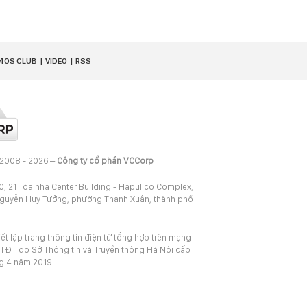
40S CLUB
VIDEO
RSS
 2008 - 2026 –
Công ty cổ phần VCCorp
20, 21 Tòa nhà Center Building - Hapulico Complex,
Nguyễn Huy Tưởng, phường Thanh Xuân, thành phố
iết lập trang thông tin điện tử tổng hợp trên mạng
TĐT do Sở Thông tin và Truyền thông Hà Nội cấp
ng 4 năm 2019