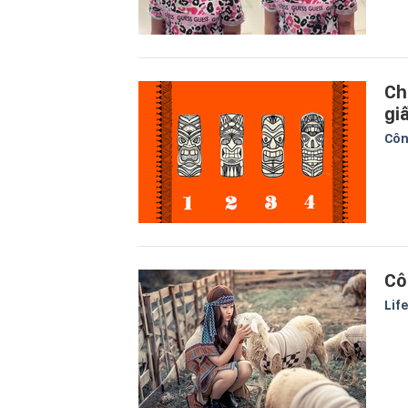
Ch
gi
Côn
Cô
Lif