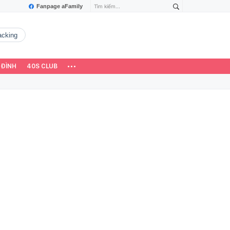
Fanpage aFamily
hacking
 ĐÌNH
40S CLUB