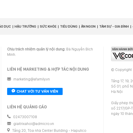
ÁO DỤC
HẬU TRƯỜNG
SỨC KHỎE
TIÊU DÙNG
ĂN NGON
TÂM SỰ - GIA ĐÌNH
Chịu trách nhiệm quản lý nội dung:
Bà Nguyễn Bích
Minh.
LIÊN HỆ MARKETING & HỢP TÁC NỘI DUNG
© Copyright
marketing@afamily.vn
Tầng 17, 19, 
Số 01, phố 
CHAT VỚI TƯ VẤN VIÊN
Hà Nội
Giấy phép th
LIÊN HỆ QUẢNG CÁO
số 2217/GP-T
ngày 10 thá
02473007108
giaitrixahoi@admicro.vn
Tầng 20, Tòa nhà Center Building - Hapulico