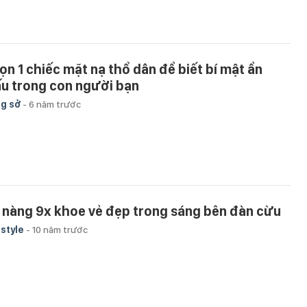
ọn 1 chiếc mặt nạ thổ dân để biết bí mật ẩn
ấu trong con người bạn
g sở
-
6 năm trước
 nàng 9x khoe vẻ đẹp trong sáng bên đàn cừu
estyle
-
10 năm trước