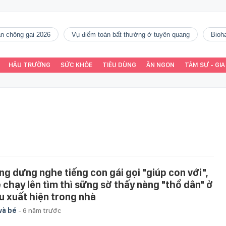
gàn chông gai 2026
vụ điểm toán bất thường ở tuyên quang
Bio
HẬU TRƯỜNG
SỨC KHỎE
TIÊU DÙNG
ĂN NGON
TÂM SỰ - GIA
ng dưng nghe tiếng con gái gọi "giúp con với",
 chạy lên tìm thì sững sờ thấy nàng "thổ dân" ở
u xuất hiện trong nhà
và bé
-
6 năm trước