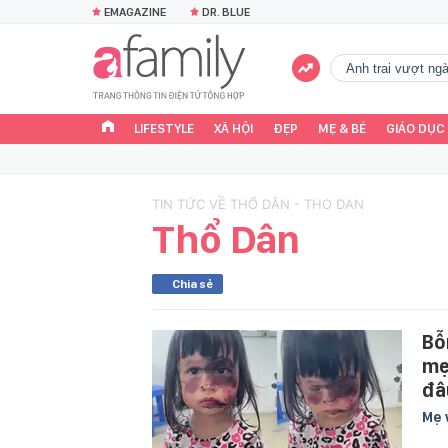
EMAGAZINE
DR. BLUE
Anh trai vượt n
LIFESTYLE
XÃ HỘI
ĐẸP
MẸ & BÉ
GIÁO DỤC
TIN TỨC VỀ THỔ DÂN - THO DAN
Thổ Dân
Chia sẻ
Bỗ
mẹ
đâ
Mẹ 