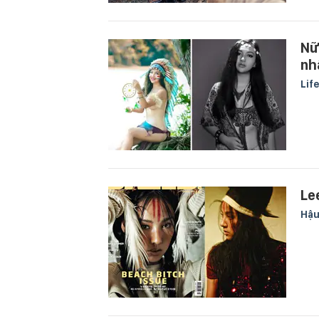
Nữ
nh
Lif
Le
Hậu