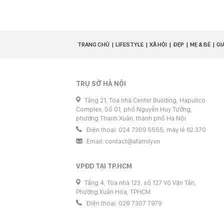
TRANG CHỦ
LIFESTYLE
XÃ HỘI
ĐẸP
MẸ & BÉ
GI
TRỤ SỞ HÀ NỘI
Tầng 21, Tòa nhà Center Building, Hapulico
Complex, Số 01, phố Nguyễn Huy Tưởng,
phường Thanh Xuân, thành phố Hà Nội
Điện thoại: 024 7309 5555, máy lẻ 62.370
Email:
contact@afamily.vn
VPĐD TẠI TP.HCM
Tầng 4, Tòa nhà 123, số 127 Võ Văn Tần,
Phường Xuân Hòa, TPHCM
Điện thoại: 028 7307 7979