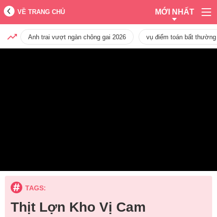
MỚI NHẤT
VỀ TRANG CHỦ
Anh trai vượt ngàn chông gai 2026
vụ điểm toán bất thường
TAGS:
Thịt Lợn Kho Vị Cam