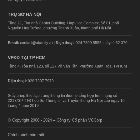
TRỤ SỞ HÀ NỘI
Tầng 21, Tòa nhà Center Building, Hapulico Complex, Số 01, phố
Nguyễn Huy Tưởng, phường Thanh Xuân, thành phố Hà Nội
Email:
contact@afamily.vn |
Điện thoại:
024 7309 5555, máy lẻ 62.370
VPĐD TẠI TP.HCM
Tầng 4, Tòa nhà 123, số 127 Võ Văn Tần, Phường Xuân Hòa, TPHCM
Điện thoại:
028 7307 7979
Giấy phép thiết lập trang thông tin điện tử tổng hợp trên mạng số
2217/GP-TTĐT do Sở Thông tin và Truyền thông Hà Nội cấp ngày 10
tháng 4 năm 2019
© Copyright 2008 - 2024 – Công ty Cổ phần VCCorp
Chính sách bảo mật