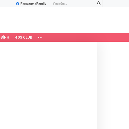
Fanpage aFamily
 ĐÌNH
40S CLUB