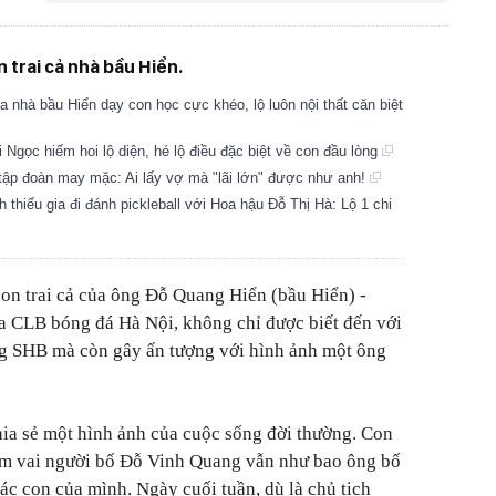
 trai cả nhà bầu Hiển.
ia nhà bầu Hiển dạy con học cực khéo, lộ luôn nội thất căn biệt
Ngọc hiếm hoi lộ diện, hé lộ điều đặc biệt về con đầu lòng
a tập đoàn may mặc: Ai lấy vợ mà "lãi lớn" được như anh!
thiếu gia đi đánh pickleball với Hoa hậu Đỗ Thị Hà: Lộ 1 chi
n trai cả của ông Đỗ Quang Hiển (bầu Hiển) -
a CLB bóng đá Hà Nội, không chỉ được biết đến với
ng SHB mà còn gây ấn tượng với hình ảnh một ông
ia sẻ một hình ảnh của cuộc sống đời thường. Con
ắm vai người bố Đỗ Vinh Quang vẫn như bao ông bố
ác con của mình. Ngày cuối tuần, dù là chủ tịch