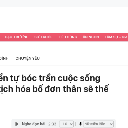
HẬU TRƯỜNG
SỨC KHỎE
TIÊU DÙNG
ĂN NGON
TÂM SỰ - GIA
ĐÌNH
CHUYỆN YÊU
ển tự bóc trần cuộc sống
tịch hóa bố đơn thân sẽ thế
2:33
Nghe đọc bài