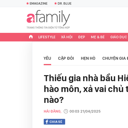
EMAGAZINE
DR. BLUE
LIFESTYLE
XÃ HỘI
ĐẸP
MẸ & BÉ
GIÁO DỤC
YÊU
CẶP ĐÔI
HẸN HÒ
CHUYỆN GIA 
Thiếu gia nhà bầu Hi
hào môn, xả vai chủ 
nào?
HẢI ĐĂNG,
00:03 21/04/2025
CHIA SẺ