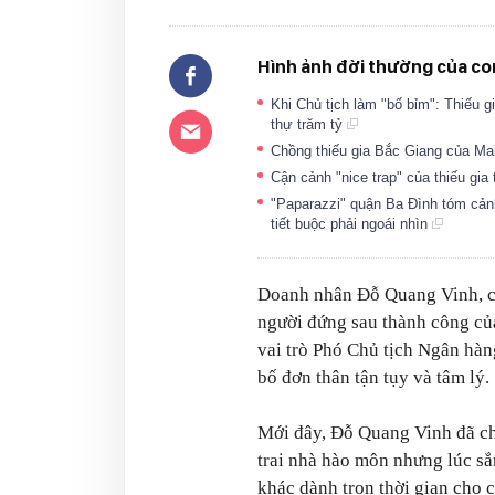
Hình ảnh đời thường của con
Khi Chủ tịch làm "bố bỉm": Thiếu g
thự trăm tỷ
Chồng thiếu gia Bắc Giang của Mai 
Cận cảnh "nice trap" của thiếu gi
"Paparazzi" quận Ba Đình tóm cảnh 
tiết buộc phải ngoái nhìn
Doanh nhân Đỗ Quang Vinh, co
người đứng sau thành công củ
vai trò Phó Chủ tịch Ngân hà
bố đơn thân tận tụy và tâm lý.
Mới đây, Đỗ Quang Vinh đã ch
trai nhà hào môn nhưng lúc s
khác dành trọn thời gian cho c