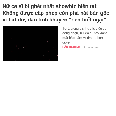
Nữ ca sĩ bị ghét nhất showbiz hiện tại:
Không được cấp phép còn phá nát bản gốc
vì hát dở, dân tình khuyên “nên biết ngại”
Từ 1 giọng ca thực lực được
công nhận, nữ ca sĩ này đánh
mất hảo cảm vì drama bản
quyền.
HẬU TRƯỜNG
-
4 tháng trước