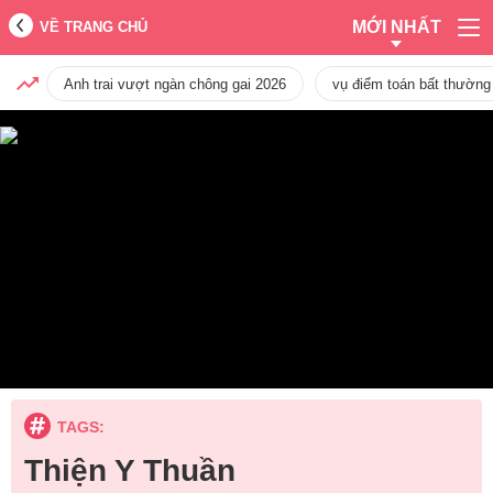
MỚI NHẤT
VỀ TRANG CHỦ
Anh trai vượt ngàn chông gai 2026
vụ điểm toán bất thường
TAGS:
Thiện Y Thuần