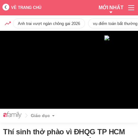
MỚI NHẤT
VỀ TRANG CHỦ
Anh trai vượt ngàn chông gai 2026
vụ điểm toán bất thường
Giáo dục
Thí sinh thở phào vì ĐHQG TP HCM