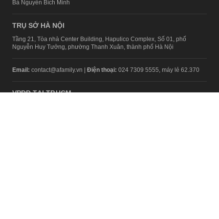
Bà Nguyễn Bích Minh
TRỤ SỞ HÀ NỘI
Tầng 21, Tòa nhà Center Building, Hapulico Complex, Số 01, phố
Nguyễn Huy Tưởng, phường Thanh Xuân, thành phố Hà Nội
Email:
contact@afamily.vn |
Điện thoại:
024 7309 5555, máy lẻ 62.370
VPĐD TẠI TP.HCM
Tầng 4, Tòa nhà 123, số 127 Võ Văn Tần, Phường Xuân Hòa, TPHCM
Điện thoại:
028 7307 7979
Giấy phép thiết lập trang thông tin điện tử tổng hợp trên mạng số
2217/GP-TTĐT do Sở Thông tin và Truyền thông Hà Nội cấp ngày 10
tháng 4 năm 2019
© Copyright 2008 - 2024 – Công ty Cổ phần VCCorp
Chính sách bảo mật