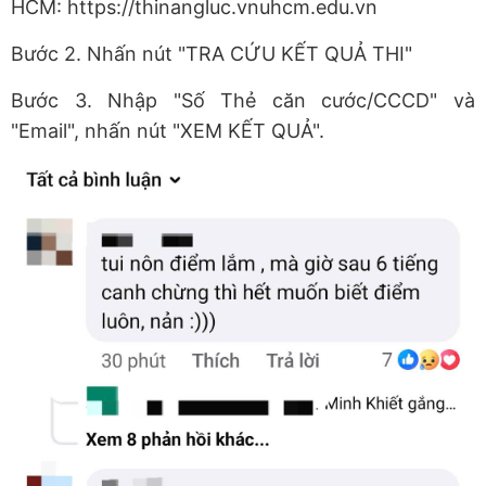
HCM:
https://thinangluc.vnuhcm.edu.vn
Bước 2. Nhấn nút "TRA CỨU KẾT QUẢ THI"
Bước 3. Nhập "Số Thẻ căn cước/CCCD" và
"Email", nhấn nút "XEM KẾT QUẢ".