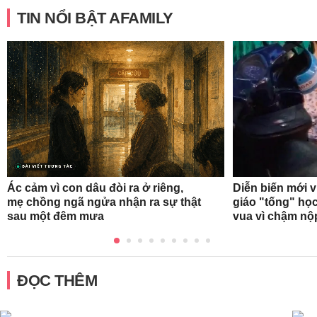
TIN NỔI BẬT AFAMILY
Ác cảm vì con dâu đòi ra ở riêng,
Diễn biến mới 
mẹ chồng ngã ngửa nhận ra sự thật
giáo "tống" học
sau một đêm mưa
vua vì chậm nộ
ĐỌC THÊM