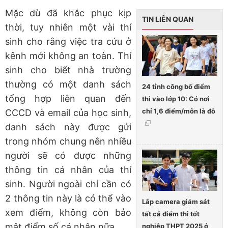
Mặc dù đã khắc phục kịp
TIN LIÊN QUAN
thời, tuy nhiên một vài thí
sinh cho rằng việc tra cứu ở
kênh mới không an toàn. Thí
sinh cho biết nhà trường
thường có một danh sách
24 tỉnh công bố điểm
tổng hợp liên quan đến
thi vào lớp 10: Có nơi
chỉ 1,6 điểm/môn là đỗ
CCCD và email của học sinh,
danh sách này được gửi
trong nhóm chung nên nhiều
người sẽ có được những
thông tin cá nhân của thí
sinh. Người ngoài chỉ cần có
2 thông tin này là có thể vào
Lắp camera giám sát
xem điểm, không còn bảo
tất cả điểm thi tốt
mật điểm số cá nhân nữa.
nghiệp THPT 2025 ở