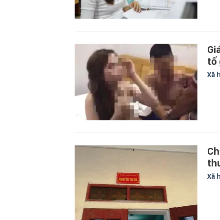
Gi
tố
Xã 
Ch
th
Xã 