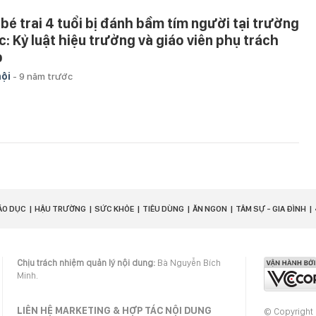
 bé trai 4 tuổi bị đánh bầm tím người tại trường
c: Kỷ luật hiệu trưởng và giáo viên phụ trách
p
hội
-
9 năm trước
ÁO DỤC
HẬU TRƯỜNG
SỨC KHỎE
TIÊU DÙNG
ĂN NGON
TÂM SỰ - GIA ĐÌNH
Chịu trách nhiệm quản lý nội dung:
Bà Nguyễn Bích
Minh.
LIÊN HỆ MARKETING & HỢP TÁC NỘI DUNG
© Copyright