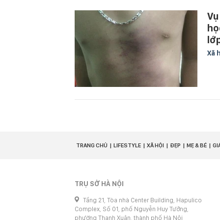
Vụ
họ
lớ
Xã 
TRANG CHỦ
LIFESTYLE
XÃ HỘI
ĐẸP
MẸ & BÉ
GI
TRỤ SỞ HÀ NỘI
Tầng 21, Tòa nhà Center Building, Hapulico
Complex, Số 01, phố Nguyễn Huy Tưởng,
phường Thanh Xuân, thành phố Hà Nội