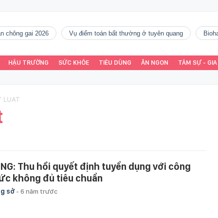
gàn chông gai 2026
vụ điểm toán bất thường ở tuyên quang
Bio
HẬU TRƯỜNG
SỨC KHỎE
TIÊU DÙNG
ĂN NGON
TÂM SỰ - GIA
Y LUAT
t
NG: Thu hồi quyết định tuyển dụng với công
ức không đủ tiêu chuẩn
g sở
-
6 năm trước