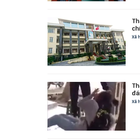
Th
chí
Xã 
Th
đá
Xã 