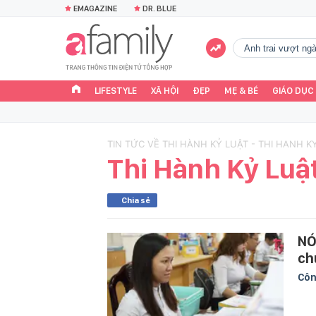
EMAGAZINE
DR. BLUE
Anh trai vượt n
LIFESTYLE
XÃ HỘI
ĐẸP
MẸ & BÉ
GIÁO DỤC
TIN TỨC VỀ THI HÀNH KỶ LUẬT - THI HANH K
Thi Hành Kỷ Luậ
Chia sẻ
NÓ
ch
Côn