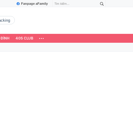
Fanpage aFamily
hacking
 ĐÌNH
40S CLUB